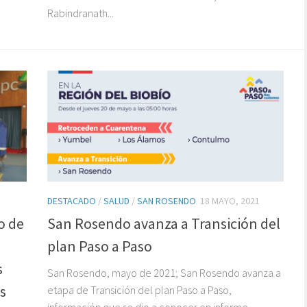
Rabindranath...
DESTACADO
/
SALUD
/
SAN ROSENDO
18 MAYO, 2021
o de
San Rosendo avanza a Transición del
plan Paso a Paso
s
San Rosendo, mayo de 2021; San Rosendo avanza a
s
etapa de Transición del plan Paso a Paso,
información que se dio a conocer en informe