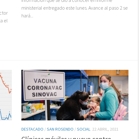
ministerial entregado este lunes. Avance al paso 2 se
ctor
hará...
a el
,
DESTACADO
/
SAN ROSENDO
/
SOCIAL
22 ABRIL, 2021
Clínicas móviles y nuevo centro