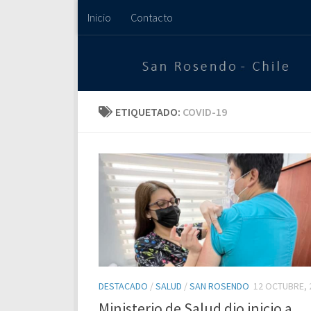
Inicio
Contacto
Saltar al contenido
ETIQUETADO:
COVID-19
DESTACADO
/
SALUD
/
SAN ROSENDO
12 OCTUBRE, 
Ministerio de Salud dio inicio a