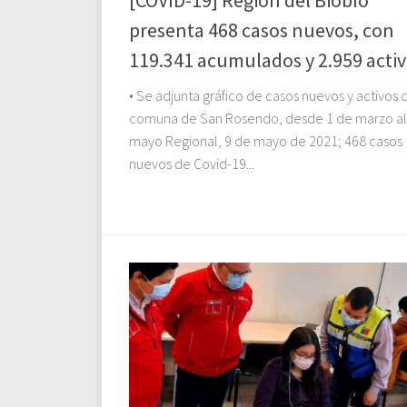
presenta 468 casos nuevos, con
119.341 acumulados y 2.959 acti
• Se adjunta gráfico de casos nuevos y activos 
comuna de San Rosendo, desde 1 de marzo al
mayo Regional, 9 de mayo de 2021; 468 casos
nuevos de Covid-19...