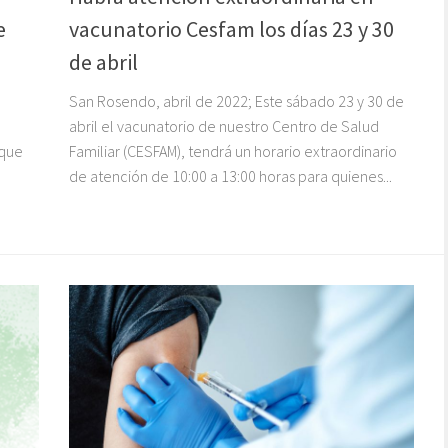
e
vacunatorio Cesfam los días 23 y 30
de abril
San Rosendo, abril de 2022; Este sábado 23 y 30 de
abril el vacunatorio de nuestro Centro de Salud
 que
Familiar (CESFAM), tendrá un horario extraordinario
de atención de 10:00 a 13:00 horas para quienes...