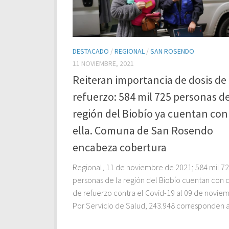
DESTACADO
/
REGIONAL
/
SAN ROSENDO
11 NOVIEMBRE, 2021
Reiteran importancia de dosis de
refuerzo: 584 mil 725 personas de
región del Biobío ya cuentan con
ella. Comuna de San Rosendo
encabeza cobertura
Regional, 11 de noviembre de 2021; 584 mil 7
personas de la región del Biobío cuentan con d
de refuerzo contra el Covid-19 al 09 de novie
Por Servicio de Salud, 243.948 corresponden a.