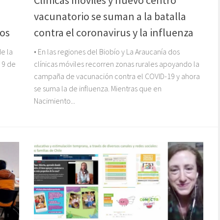
vacunatorio se suman a la batalla
vos
contra el coronavirus y la influenza
de la
• En las regiones del Biobío y La Araucanía dos
 9 de
clínicas móviles recorren zonas rurales apoyando la
campaña de vacunación contra el COVID-19 y ahora
se suma la de influenza. Mientras que en
Nacimiento...