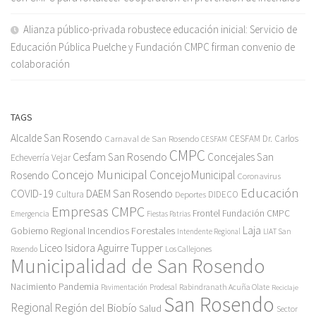
Alianza público-privada robustece educación inicial: Servicio de
Educación Pública Puelche y Fundación CMPC firman convenio de
colaboración
TAGS
Alcalde San Rosendo
Carnaval de San Rosendo
CESFAM Dr. Carlos
CESFAM
CMPC
Cesfam San Rosendo
Concejales San
Echeverría Vejar
Concejo Municipal
ConcejoMunicipal
Rosendo
Coronavirus
Educación
COVID-19
DAEM San Rosendo
Cultura
Deportes
DIDECO
Empresas CMPC
Frontel
Fundación CMPC
Emergencia
Fiestas Patrias
Incendios Forestales
Laja
Gobierno Regional
Intendente Regional
LIAT San
Liceo Isidora Aguirre Tupper
Los Callejones
Rosendo
Municipalidad de San Rosendo
Pandemia
Nacimiento
Pavimentación
Prodesal
Rabindranath Acuña Olate
Reciclaje
San Rosendo
Regional
Región del Biobío
Salud
Sector