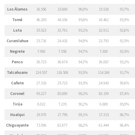
Los Álamos
16.556
15.889
96,0%
15.518
93,7%
Tomé
46.285
44.336
95,8%
43.462
93,9%
Lota
35.523
33.791
95,1%
32.911
92,6%
Curanilahue
25.716
24.410
94,9%
23.793
92,5%
Negrete
7.980
7.558
94,7%
7.380
92,5%
Penco
38.725
36.674
94,7%
36.087
93,2%
Talcahuano
124.557
116.506
93,5%
114.266
91,7%
Cañete
27.518
25.723
93,5%
24.943
90,6%
Coronel
95.227
85.890
90,2%
83.199
87,4%
Tirúa
8.022
7.235
90,2%
6.889
85,9%
Hualqui
19.970
17.798
89,1%
17.315
86,7%
Chiguayante
71.096
62.677
88,2%
61.444
86,4%