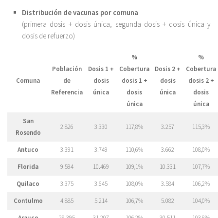
Distribución de vacunas por comuna
(primera dosis + dosis única, segunda dosis + dosis única y
dosis de refuerzo)
%
%
Población
Dosis 1 +
Cobertura
Dosis 2 +
Cobertura
Comuna
de
dosis
dosis 1 +
dosis
dosis 2 +
Referencia
única
dosis
única
dosis
única
única
San
2.826
3.330
117,8%
3.257
115,3%
Rosendo
Antuco
3.391
3.749
110,6%
3.662
108,0%
Florida
9.594
10.469
109,1%
10.331
107,7%
Quilaco
3.375
3.645
108,0%
3.584
106,2%
Contulmo
4.885
5.214
106,7%
5.082
104,0%
Arauco
29.395
31.207
106,2%
30.511
103,8%