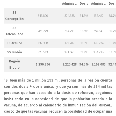
Administ.
Dosis
Administ.
Dosi
SS
548.806
504.358
91.9%
492.480
89.7
Concepción
SS
286.279
264.799
92.5%
259.643
90.7
Talcahuano
SS Arauco
132.368
129.702
98.0%
126.224
95.4
SS Biobío
323.543
321.569
99.4%
314.738
97.3
Región
1.290.996
1.220.428
94.5%
1.193.085
92.4
Biobío
“
Si bien más de 1 millón 193 mil personas de la región cuenta
con dos dosis + dosis única, y que ya son más de 584 mil las
personas que han accedido a la dosis de refuerzo, seguimos
insistiendo en la necesidad de que la población acceda a la
vacuna, de acuerdo al calendario de inmunización del MINSAL,
cierto de que las vacunas reducen la posibilidad de ocupar una