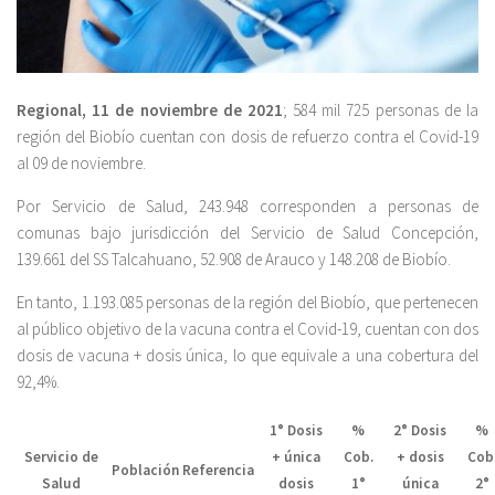
Regional, 11 de noviembre de 2021
; 584 mil 725 personas de la
región del Biobío cuentan con dosis de refuerzo contra el Covid-19
al 09 de noviembre.
Por Servicio de Salud, 243.948 corresponden a personas de
comunas bajo jurisdicción del Servicio de Salud Concepción,
139.661 del SS Talcahuano, 52.908 de Arauco y 148.208 de Biobío.
En tanto, 1.193.085 personas de la región del Biobío, que pertenecen
al público objetivo de la vacuna contra el Covid-19, cuentan con dos
dosis de vacuna + dosis única, lo que equivale a una cobertura del
92,4%.
1° Dosis
%
2° Dosis
%
Servicio de
+ única
Cob.
+ dosis
Cob
Población
Referencia
Salud
dosis
1°
única
2°