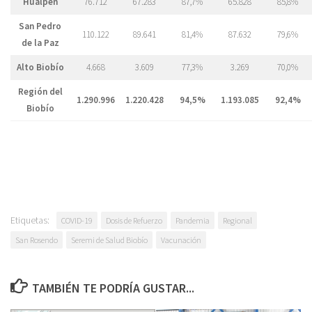
Hualpén
76.712
67.283
87,7%
65.828
85,8%
San Pedro
110.122
89.641
81,4%
87.632
79,6%
de la Paz
Alto Biobío
4.668
3.609
77,3%
3.269
70,0%
Región del
1.290.996
1.220.428
94,5%
1.193.085
92,4%
Biobío
Etiquetas:
COVID-19
Dosis de Refuerzo
Pandemia
Regional
San Rosendo
Seremi de Salud Biobío
Vacunación
TAMBIÉN TE PODRÍA GUSTAR...