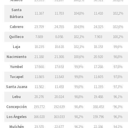
Santa
11.167
11.703
104,8%
11.410
102,2%
Bárbara
Cabrero
23.709
24.785
104,5%
24.325
102,6%
Quilleco
7.889
8.058
102,1%
7.903
100,2%
Laja
18.235
18.618
102,1%
18.153
99,6%
Nacimiento
21.180
21.308
100,6%
20.920
98,8%
Yumbel
17.668
17.653
99,9%
17.288
97,8%
Tucapel
11.865
11.843
99,8%
11.605
97,8%
Santa Juana
11.502
11.453
99,6%
11.195
97,3%
Lebu
20.276
20.024
98,8%
19.488
96,1%
Concepción
195.772
192.639
98,4%
188.453
96,3%
Los Ángeles
166.020
163.033
98,2%
159.796
96,3%
Mulchén
23.570
22.677
96,2%
22.186
94,1%