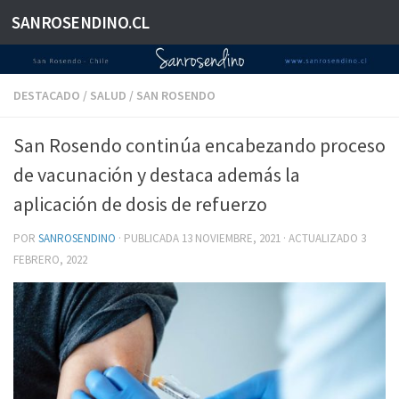
SANROSENDINO.CL
Saltar al contenido
DESTACADO
/
SALUD
/
SAN ROSENDO
San Rosendo continúa encabezando proceso
de vacunación y destaca además la
aplicación de dosis de refuerzo
POR
SANROSENDINO
· PUBLICADA
13 NOVIEMBRE, 2021
· ACTUALIZADO
3
FEBRERO, 2022