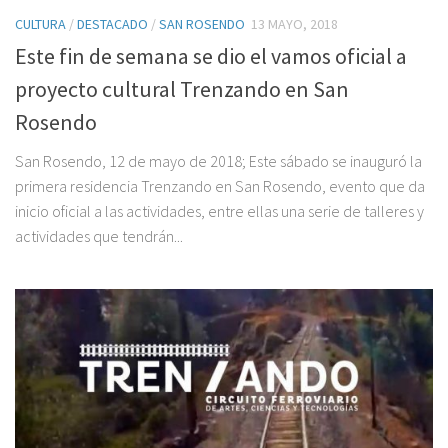
CULTURA
/
DESTACADO
/
SAN ROSENDO
13 MAYO, 2018
Este fin de semana se dio el vamos oficial a
proyecto cultural Trenzando en San
Rosendo
San Rosendo, 12 de mayo de 2018; Este sábado se inauguró la
primera residencia Trenzando en San Rosendo, evento que da
inicio oficial a las actividades, entre ellas una serie de talleres y
actividades que tendrán...