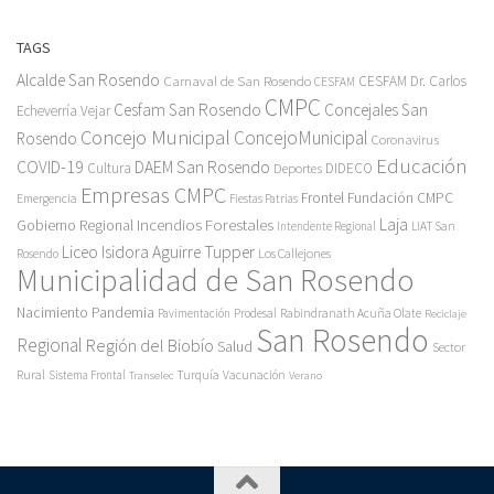
TAGS
Alcalde San Rosendo
Carnaval de San Rosendo
CESFAM Dr. Carlos
CESFAM
CMPC
Cesfam San Rosendo
Concejales San
Echeverría Vejar
Concejo Municipal
ConcejoMunicipal
Rosendo
Coronavirus
Educación
COVID-19
DAEM San Rosendo
Cultura
Deportes
DIDECO
Empresas CMPC
Frontel
Fundación CMPC
Emergencia
Fiestas Patrias
Incendios Forestales
Laja
Gobierno Regional
Intendente Regional
LIAT San
Liceo Isidora Aguirre Tupper
Los Callejones
Rosendo
Municipalidad de San Rosendo
Pandemia
Nacimiento
Pavimentación
Prodesal
Rabindranath Acuña Olate
Reciclaje
San Rosendo
Regional
Región del Biobío
Salud
Sector
Rural
Turquía
Sistema Frontal
Vacunación
Transelec
Verano