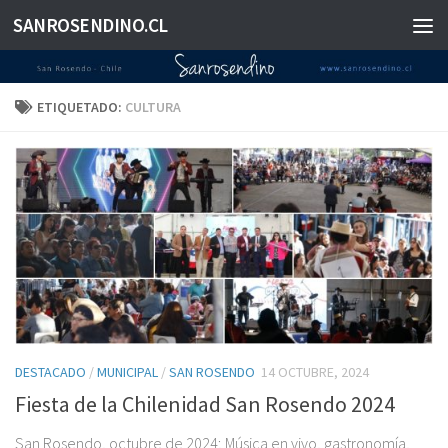
SANROSENDINO.CL
Saltar al contenido
ETIQUETADO:
CULTURA
DESTACADO
/
MUNICIPAL
/
SAN ROSENDO
14 OCTUBRE, 2024
Fiesta de la Chilenidad San Rosendo 2024
San Rosendo, octubre de 2024; Música en vivo, gastronomía,