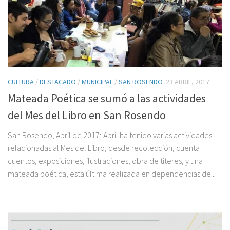
CULTURA
/
DESTACADO
/
MUNICIPAL
/
SAN ROSENDO
23 ABRIL, 2017
Mateada Poética se sumó a las actividades
del Mes del Libro en San Rosendo
San Rosendo, Abril de 2017; Abril ha tenido varias actividades
relacionadas al Mes del Libro, desde recolección, cuenta
cuentos, exposiciones, ilustraciones, obra de títeres, y una
mateada poética, esta última realizada en dependencias de...