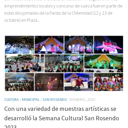
emprendimientos locales y concurso de cueca fueron parte de
estas dos jornadas de la Fiesta de la Chilenidad (12 y 13 de
octubre) en Plaza...
CULTURA
/
MUNICIPAL
/
SAN ROSENDO
30 ENERO, 2023
Con una variedad de muestras artísticas se
desarrolló la Semana Cultural San Rosendo
2023