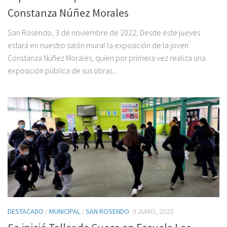
Constanza Núñez Morales
San Rosendo, 3 de noviembre de 2022; Desde este jueves
estará en nuestro salón mural la exposición de la joven
Constanza Núñez Morales, quien por primera vez realiza una
exposición pública de sus obras...
DESTACADO
/
MUNICIPAL
/
SAN ROSENDO
9 JUNIO, 2022