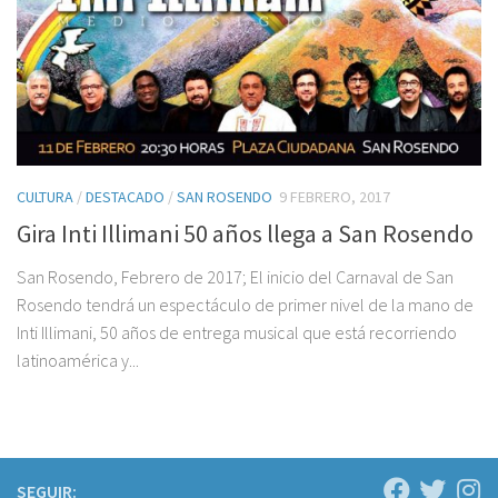
CULTURA
/
DESTACADO
/
SAN ROSENDO
9 FEBRERO, 2017
Gira Inti Illimani 50 años llega a San Rosendo
San Rosendo, Febrero de 2017; El inicio del Carnaval de San
Rosendo tendrá un espectáculo de primer nivel de la mano de
Inti Illimani, 50 años de entrega musical que está recorriendo
latinoamérica y...
SEGUIR: