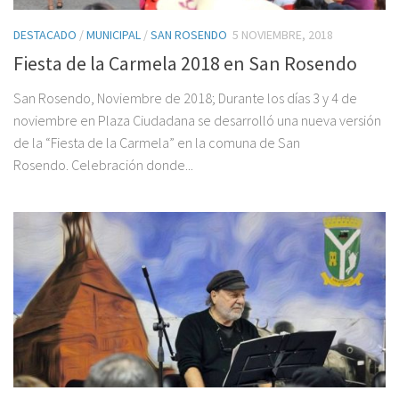
DESTACADO
/
MUNICIPAL
/
SAN ROSENDO
5 NOVIEMBRE, 2018
Fiesta de la Carmela 2018 en San Rosendo
San Rosendo, Noviembre de 2018; Durante los días 3 y 4 de
noviembre en Plaza Ciudadana se desarrolló una nueva versión
de la “Fiesta de la Carmela” en la comuna de San
Rosendo. Celebración donde...