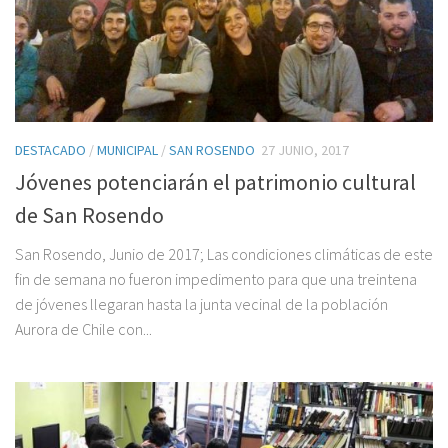
DESTACADO
/
MUNICIPAL
/
SAN ROSENDO
27 JUNIO, 2017
Jóvenes potenciarán el patrimonio cultural
de San Rosendo
San Rosendo, Junio de 2017; Las condiciones climáticas de este
fin de semana no fueron impedimento para que una treintena
de jóvenes llegaran hasta la junta vecinal de la población
Aurora de Chile con...