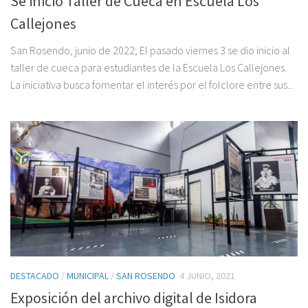
Se inició Taller de Cueca en Escuela Los
Callejones
San Rosendo, junio de 2022; El pasado viernes 3 se dio inicio al
taller de cueca para estudiantes de la Escuela Los Callejones.
La iniciativa busca fomentar el interés por el folclore entre sus...
DESTACADO
/
MUNICIPAL
/
SAN ROSENDO
4 JUNIO, 2021
Exposición del archivo digital de Isidora