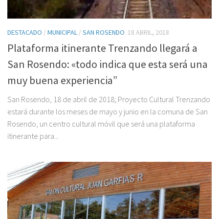
DESTACADO
/
MUNICIPAL
/
SAN ROSENDO
18 ABRIL, 2018
Plataforma itinerante Trenzando llegará a
San Rosendo: «todo indica que esta será una
muy buena experiencia”
San Rosendo, 18 de abril de 2018; Proyecto Cultural Trenzando
estará durante los meses de mayo y junio en la comuna de San
Rosendo, un centro cultural móvil que será una plataforma
itinerante para...