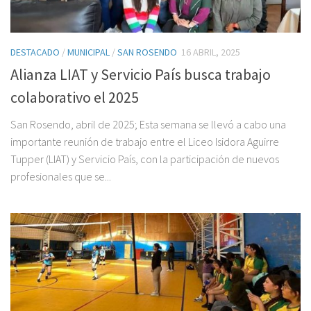
DESTACADO
/
MUNICIPAL
/
SAN ROSENDO
16 ABRIL, 2025
Alianza LIAT y Servicio País busca trabajo
colaborativo el 2025
San Rosendo, abril de 2025; Esta semana se llevó a cabo una
importante reunión de trabajo entre el Liceo Isidora Aguirre
Tupper (LIAT) y Servicio País, con la participación de nuevos
profesionales que se...