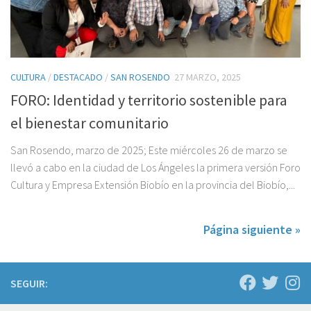
CULTURA
/
DESTACADO
/
SAN ROSENDO
27 MARZO, 2025
FORO: Identidad y territorio sostenible para
el bienestar comunitario
San Rosendo, marzo de 2025; Este miércoles 26 de marzo se
llevó a cabo en la ciudad de Los Ángeles la primera versión Foro
Cultura y Empresa Extensión Biobío en la provincia del Biobío,...
Página siguiente »
SEGUIR: