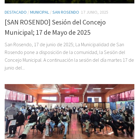
DESTACADO
/
MUNICIPAL
/
SAN ROSENDO
17 JUNIO, 2025
[SAN ROSENDO] Sesión del Concejo
Municipal; 17 de Mayo de 2025
San Rosendo, 17 de junio de 2025; La Municipalidad de San
Rosendo pone a disposición de la comunidad, la Sesión del
Concejo Municipal. A continuación la sesión del día martes 17 de
junio del...