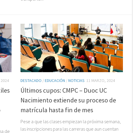
 2024
DESTACADO
/
EDUCACIÓN
/
NOTICIAS
11 MARZO, 2024
iles
Últimos cupos: CMPC – Duoc UC
Nacimiento extiende su proceso de
o
matrícula hasta fin de mes
Pese a que las clases empiezan la próxima semana,
las inscripciones para las carreras que aun cuentan
na de