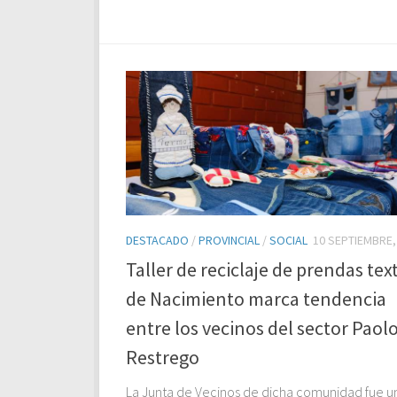
DESTACADO
/
PROVINCIAL
/
SOCIAL
10 SEPTIEMBRE,
Taller de reciclaje de prendas text
de Nacimiento marca tendencia
entre los vecinos del sector Paol
Restrego
La Junta de Vecinos de dicha comunidad fue u