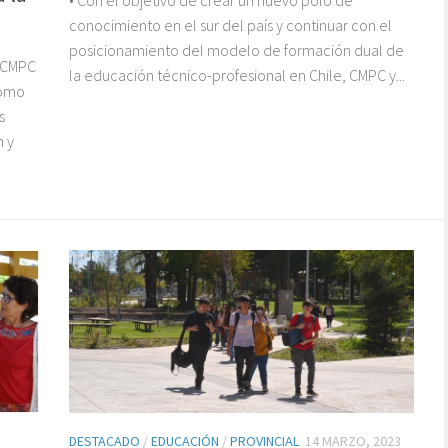
conocimiento en el sur del país y continuar con el
posicionamiento del modelo de formación dual de
a CMPC
la educación técnico-profesional en Chile, CMPC y...
como
s
n y
DESTACADO
/
EDUCACIÓN
/
PROVINCIAL
14 MARZO, 2023