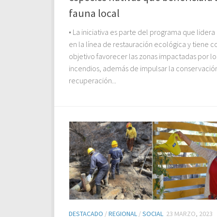
fauna local
• La iniciativa es parte del programa que lider
en la línea de restauración ecológica y tiene 
objetivo favorecer las zonas impactadas por lo
incendios, además de impulsar la conservació
recuperación...
DESTACADO
/
REGIONAL
/
SOCIAL
23 MARZO, 2023