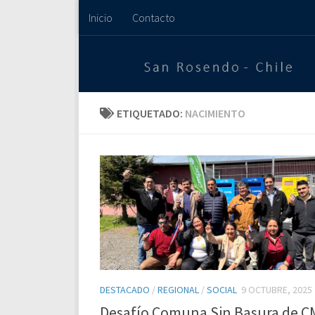
Inicio
Contacto
Saltar al contenido
ETIQUETADO:
NACIMIENTO
DESTACADO
/
REGIONAL
/
SOCIAL
9 OCTUBRE, 2025
Desafío Comuna Sin Basura de 