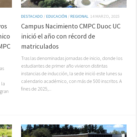
DESTACADO
/
EDUCACIÓN
/
REGIONAL
14 MARZO, 2025
vos
Campus Nacimiento CMPC Duoc UC
mico
inició el año con récord de
CMPC
matriculados
Tras las denominadas jornadas de inicio, donde los
estudiantes de primer año vivieron distintas
as
instancias de inducción, la sede inició este lunes su
calendario académico, con más de 500 inscritos. A
 la
fines de 2025,...
 gran