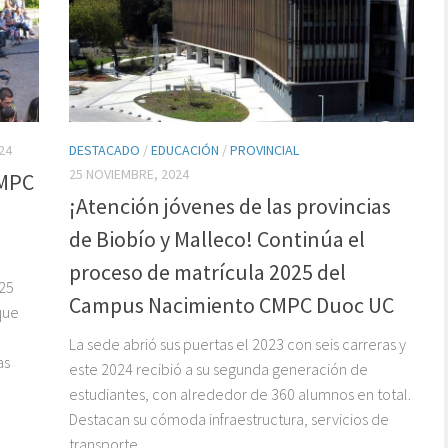
24
DESTACADO
/
EDUCACIÓN
/
PROVINCIAL
25 NOVIEMBRE, 2024
CMPC
¡Atención jóvenes de las provincias
de Biobío y Malleco! Continúa el
proceso de matrícula 2025 del
 25
Campus Nacimiento CMPC Duoc UC
que
La sede abrió sus puertas el 2023 con seis carreras y
as
este 2024 recibió a su segunda generación de
estudiantes, con alrededor de 360 alumnos en total.
Destacan su cómoda infraestructura, servicios de
transporte...