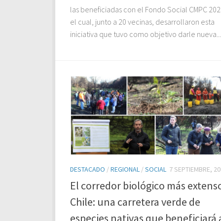
las beneficiadas con el Fondo Social CMPC 202
el cual, junto a 20 vecinas, desarrollaron esta
iniciativa que tuvo como objetivo darle nueva...
DESTACADO
/
REGIONAL
/
SOCIAL
7 SEPTIEMBRE, 20
El corredor biológico más extens
Chile: una carretera verde de
especies nativas que beneficiará a