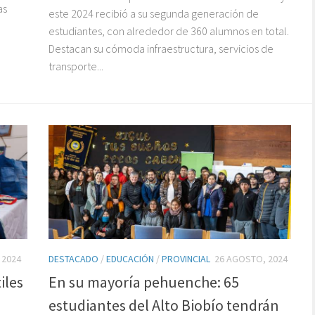
as
este 2024 recibió a su segunda generación de
estudiantes, con alrededor de 360 alumnos en total.
Destacan su cómoda infraestructura, servicios de
transporte...
 2024
DESTACADO
/
EDUCACIÓN
/
PROVINCIAL
26 AGOSTO, 2024
iles
En su mayoría pehuenche: 65
estudiantes del Alto Biobío tendrán