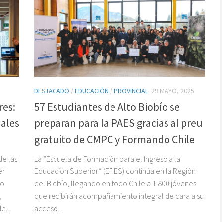
DESTACADO
/
EDUCACIÓN
/
PROVINCIAL
29 MAYO, 2025
res:
57 Estudiantes de Alto Biobío se
ales
preparan para la PAES gracias al preu
gratuito de CMPC y Formando Chile
de las
La “Escuela de Formación para el Ingreso a la
er
Educación Superior” (EFIES) continúa en la Región
do
del Biobío, llegando en todo Chile a 1.800 jóvenes
,
que recibirán acompañamiento integral de cara a su
e...
acceso...