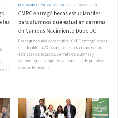
4
DESTACADO
/
PROVINCIAL
/
SOCIAL
28 JUNIO, 2024
gó
CMPC entregó becas estudiantiles
 las
para alumnos que estudian carreras
en Campus Nacimiento Duoc UC
Por segundo año consecutivo, CMPC entregó becas
estudiantiles a 23 jóvenes que cursan carreras en
de
esta casa de estudios. Se trata de alumnas y
s
alumnos que no lograron el beneficio de gratuidad,
de
que pertenecen...
a esta