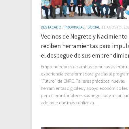
DESTACADO
/
PROVINCIAL
/
SOCIAL
11 AGOSTO, 20
Vecinos de Negrete y Nacimiento
reciben herramientas para impul
el despegue de sus emprendimie
Emprendedores de ambas comunas vivieron u
experiencia transformadora gracias al progra
“Futuro” de CMPC. Talleres prácticos, nuevas
herramientas digitales y apoyo económico les
permitieron fortalecer sus negocios y mirar hac
adelante con más confianza....