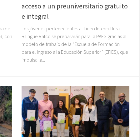
o
acceso a un preuniversitario gratuito
e integral
na de
Los jóvenes pertenecientes al Liceo Intercultural
3, con
Bilingüe Ralco se prepararán para la PAES gracias al
modelo de trabajo de la “Escuela de Formación
para el Ingreso a la Educación Superior” (EFIES), que
impulsa la...