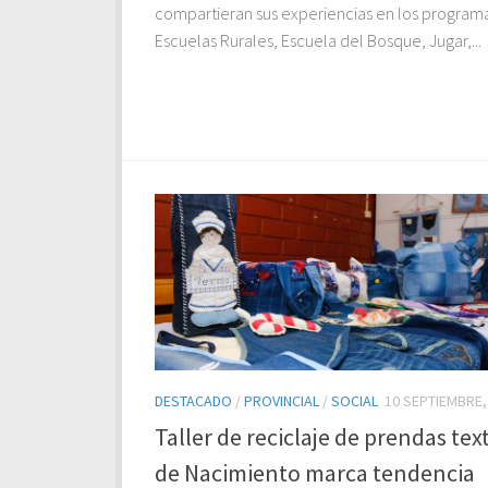
compartieran sus experiencias en los program
Escuelas Rurales, Escuela del Bosque, Jugar,...
DESTACADO
/
PROVINCIAL
/
SOCIAL
10 SEPTIEMBRE,
Taller de reciclaje de prendas text
de Nacimiento marca tendencia