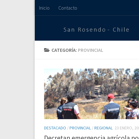
Inicio
Contacto
Saltar al contenido
CATEGORÍA:
PROVINCIAL
DESTACADO
/
PROVINCIAL
/
REGIONAL
23 ENERO, 20
Decretan emergencia agrícola po