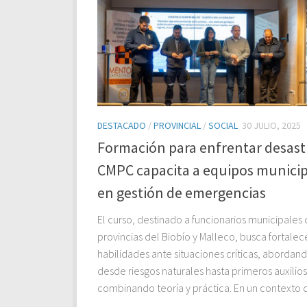
DESTACADO
/
PROVINCIAL
/
SOCIAL
30 JULIO, 2025
Formación para enfrentar desast
CMPC capacita a equipos municip
en gestión de emergencias
El curso, destinado a funcionarios municipales 
provincias del Biobío y Malleco, busca fortalec
habilidades ante situaciones críticas, abordan
desde riesgos naturales hasta primeros auxilios
combinando teoría y práctica. En un contexto d