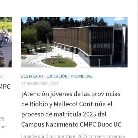
24
DESTACADO
/
EDUCACIÓN
/
PROVINCIAL
25 NOVIEMBRE, 2024
CMPC
¡Atención jóvenes de las provincias
de Biobío y Malleco! Continúa el
proceso de matrícula 2025 del
 25
Campus Nacimiento CMPC Duoc UC
que
La sede abrió sus puertas el 2023 con seis carreras y