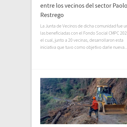
entre los vecinos del sector Paol
Restrego
La Junta de Vecinos de dicha comunidad fue u
las beneficiadas con el Fondo Social CMPC 202
el cual, junto a 20 vecinas, desarrollaron esta
iniciativa que tuvo como objetivo darle nueva...