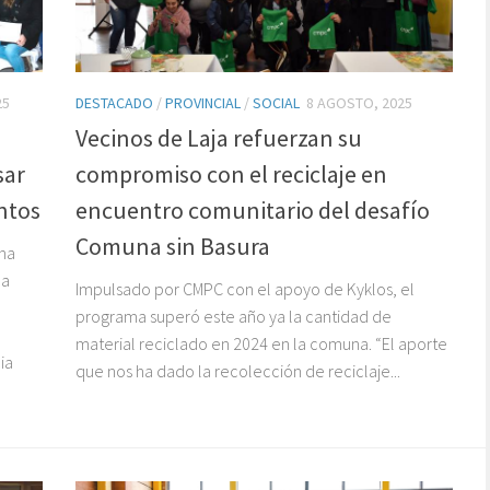
25
DESTACADO
/
PROVINCIAL
/
SOCIAL
8 AGOSTO, 2025
Vecinos de Laja refuerzan su
sar
compromiso con el reciclaje en
ntos
encuentro comunitario del desafío
Comuna sin Basura
na
ma
Impulsado por CMPC con el apoyo de Kyklos, el
programa superó este año ya la cantidad de
material reciclado en 2024 en la comuna. “El aporte
ia
que nos ha dado la recolección de reciclaje...