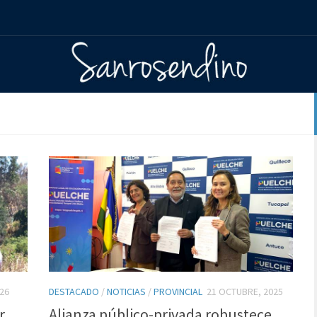
26
DESTACADO
/
NOTICIAS
/
PROVINCIAL
21 OCTUBRE, 2025
r
Alianza público-privada robustece