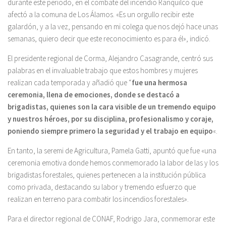
durante este periodo, en el combate del incendio Ranquilco que
afectó a la comuna de Los Álamos. «Es un orgullo recibir este
galardón, y a la vez, pensando en mi colega que nos dejó hace unas
semanas, quiero decir que este reconocimiento es para él», indicó.
El presidente regional de Corma, Alejandro Casagrande, centró sus
palabras en el invaluable trabajo que estos hombres y mujeres
realizan cada temporada y añadió que “
fue una hermosa
ceremonia, llena de emociones, donde se destacó a
brigadistas, quienes son la cara visible de un tremendo equipo
y nuestros héroes, por su disciplina, profesionalismo y coraje,
poniendo siempre primero la seguridad y el trabajo en equipo
«.
En tanto, la seremi de Agricultura, Pamela Gatti, apuntó que fue «una
ceremonia emotiva donde hemos conmemorado la labor de las y los
brigadistas forestales, quienes pertenecen a la institución pública
como privada, destacando su labor y tremendo esfuerzo que
realizan en terreno para combatir los incendios forestales».
Para el director regional de CONAF, Rodrigo Jara, conmemorar este