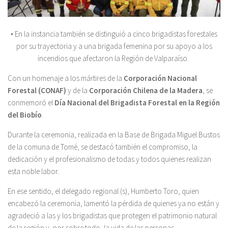
• En la instancia también se distinguió a cinco brigadistas forestales
por su trayectoria y a una brigada femenina por su apoyo a los
incendios que afectaron la Región de Valparaíso.
Con un homenaje a los mártires de la
Corporación Nacional
Forestal (CONAF)
y de la
Corporación Chilena de la Madera
, se
conmemoró el
Día Nacional del Brigadista Forestal en la Región
del Biobío
.
Durante la ceremonia, realizada en la Base de Brigada Miguel Bustos
de la comuna de Tomé, se destacó también el compromiso, la
dedicación y el profesionalismo de todas y todos quienes realizan
esta noble labor.
En ese sentido, el delegado regional (s), Humberto Toro, quien
encabezó la ceremonia, lamentó la pérdida de quienes ya no están y
agradeció a las y los brigadistas que protegen el patrimonio natural
de la región y, por sobre todo, la vida de las personas.