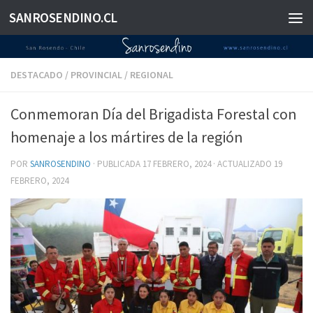
SANROSENDINO.CL
Saltar al contenido
DESTACADO
/
PROVINCIAL
/
REGIONAL
Conmemoran Día del Brigadista Forestal con
homenaje a los mártires de la región
POR
SANROSENDINO
· PUBLICADA
17 FEBRERO, 2024
· ACTUALIZADO
19
FEBRERO, 2024