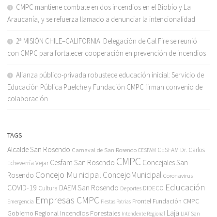
CMPC mantiene combate en dos incendios en el Biobío y La
Araucanía, y se refuerza llamado a denunciar la intencionalidad
2ª MISIÓN CHILE–CALIFORNIA: Delegación de Cal Fire se reunió
con CMPC para fortalecer cooperación en prevención de incendios
Alianza público-privada robustece educación inicial: Servicio de
Educación Pública Puelche y Fundación CMPC firman convenio de
colaboración
TAGS
Alcalde San Rosendo
Carnaval de San Rosendo
CESFAM Dr. Carlos
CESFAM
CMPC
Cesfam San Rosendo
Concejales San
Echeverría Vejar
Concejo Municipal
ConcejoMunicipal
Rosendo
Coronavirus
Educación
COVID-19
DAEM San Rosendo
Cultura
Deportes
DIDECO
Empresas CMPC
Frontel
Fundación CMPC
Emergencia
Fiestas Patrias
Incendios Forestales
Laja
Gobierno Regional
Intendente Regional
LIAT San