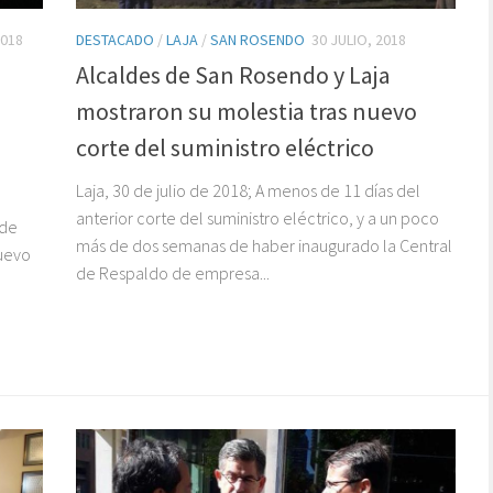
2018
DESTACADO
/
LAJA
/
SAN ROSENDO
30 JULIO, 2018
Alcaldes de San Rosendo y Laja
mostraron su molestia tras nuevo
corte del suministro eléctrico
Laja, 30 de julio de 2018; A menos de 11 días del
anterior corte del suministro eléctrico, y a un poco
 de
más de dos semanas de haber inaugurado la Central
uevo
de Respaldo de empresa...