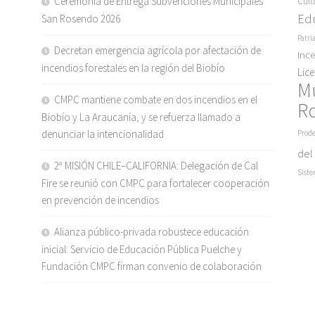
Ceremonia de Entrega Subvenciones Municipales
Cult
Ed
San Rosendo 2026
Patri
Decretan emergencia agrícola por afectación de
Inc
incendios forestales en la región del Biobío
Lic
M
CMPC mantiene combate en dos incendios en el
R
Biobío y La Araucanía, y se refuerza llamado a
denunciar la intencionalidad
Prode
del
2ª MISIÓN CHILE–CALIFORNIA: Delegación de Cal
Siste
Fire se reunió con CMPC para fortalecer cooperación
en prevención de incendios
Alianza público-privada robustece educación
inicial: Servicio de Educación Pública Puelche y
Fundación CMPC firman convenio de colaboración