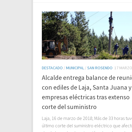
DESTACADO
/
MUNICIPAL
/
SAN ROSENDO
17 MARZO
Alcalde entrega balance de reun
con ediles de Laja, Santa Juana y
empresas eléctricas tras extenso
corte del suministro
Laja, 16 de marzo de 2018; Más de 33 horas tuv
último corte del suministro eléctrico que afec