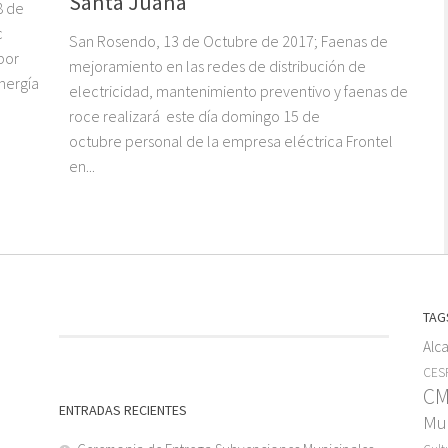
Santa Juana
8 de
c
San Rosendo, 13 de Octubre de 2017; Faenas de
por
mejoramiento en las redes de distribución de
nergía
electricidad, mantenimiento preventivo y faenas de
roce realizará este día domingo 15 de
octubre personal de la empresa eléctrica Frontel
en...
TAG
Alc
CESF
C
ENTRADAS RECIENTES
Mun