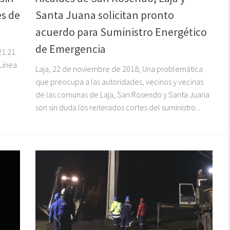
es de
Santa Juana solicitan pronto
acuerdo para Suministro Energético
de Emergencia
21:21
Línea
Laja, 22 de noviembre de 2018; Una problemática
,
que preocupa a las autoridades, vecinos y vecinas
de las comunas de Laja, San Rosendo y Santa Juana
son sin duda los reiterados cortes del suministro...