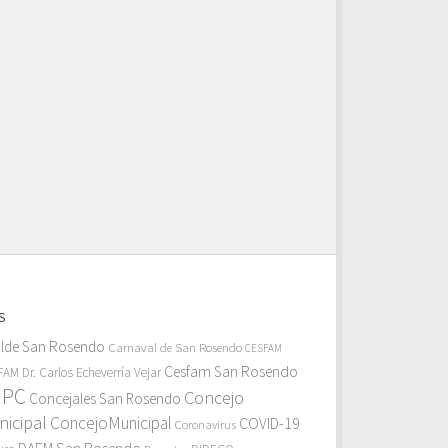
S
alde San Rosendo
Carnaval de San Rosendo
CESFAM
Cesfam San Rosendo
AM Dr. Carlos Echeverría Vejar
MPC
Concejo
Concejales San Rosendo
icipal
ConcejoMunicipal
COVID-19
Coronavirus