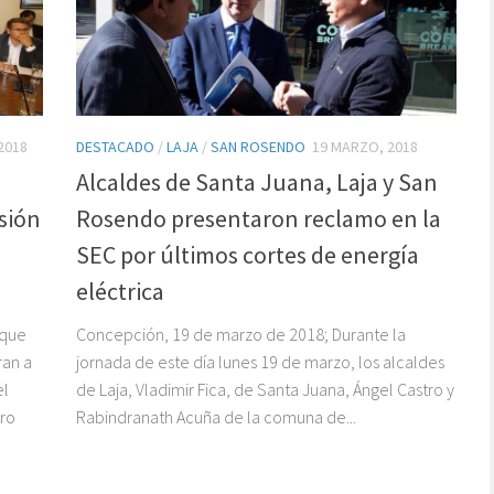
 2018
DESTACADO
/
LAJA
/
SAN ROSENDO
19 MARZO, 2018
Alcaldes de Santa Juana, Laja y San
sión
Rosendo presentaron reclamo en la
SEC por últimos cortes de energía
eléctrica
 que
Concepción, 19 de marzo de 2018; Durante la
ran a
jornada de este día lunes 19 de marzo, los alcaldes
el
de Laja, Vladimir Fica, de Santa Juana, Ángel Castro y
tro
Rabindranath Acuña de la comuna de...