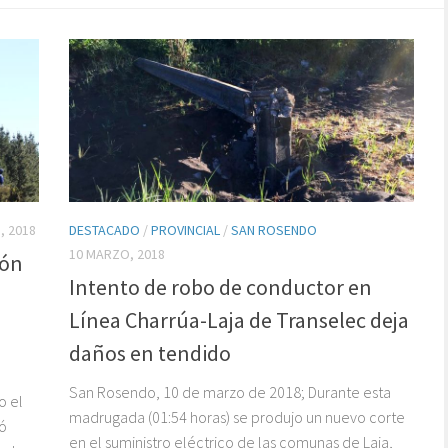
, 2018
DESTACADO
/
PROVINCIAL
/
SAN ROSENDO
10 MARZO, 2018
ión
Intento de robo de conductor en
Línea Charrúa-Laja de Transelec deja
daños en tendido
San Rosendo, 10 de marzo de 2018; Durante esta
o el
madrugada (01:54 horas) se produjo un nuevo corte
tó
en el suministro eléctrico de las comunas de Laja,