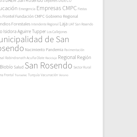
DAEM San Rosendo
ura
Deportes
DIDECO
Empresas CMPC
ucación
Emergencia
Fiestas
Gobierno Regional
Frontel
Fundación CMPC
as
endios Forestales
Laja
Intendente Regional
LIAT San Rosendo
eo Isidora Aguirre Tupper
Los Callejones
unicipalidad de San
osendo
Pandemia
Nacimiento
Pavimentación
Regional
Región
sal
Rabindranath Acuña Olate
Reciclaje
San Rosendo
 Biobío
Salud
Sector Rural
Turquía
ma Frontal
Vacunación
Transelec
Verano