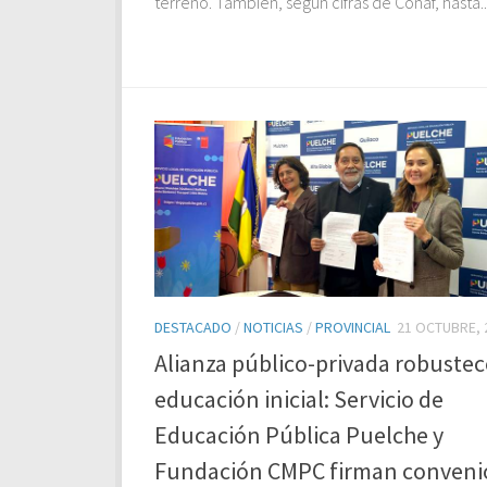
terreno. También, según cifras de Conaf, hasta..
DESTACADO
/
NOTICIAS
/
PROVINCIAL
21 OCTUBRE, 
Alianza público-privada robustec
educación inicial: Servicio de
Educación Pública Puelche y
Fundación CMPC firman conveni