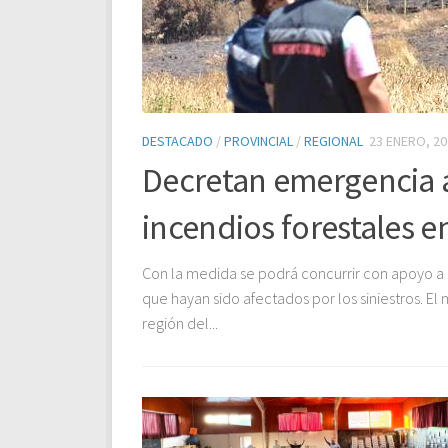
DESTACADO
/
PROVINCIAL
/
REGIONAL
23 ENERO, 20
cipales
Decretan emergencia a
incendios forestales en
endo realizó este día
Con la medida se podrá concurrir con apoyo a p
a que refleja el
que hayan sido afectados por los siniestros. El
región del...