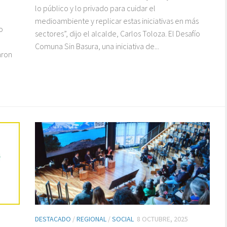
lo público y lo privado para cuidar el
medioambiente y replicar estas iniciativas en más
o
sectores”, dijo el alcalde, Carlos Toloza. El Desafío
Comuna Sin Basura, una iniciativa de...
aron
DESTACADO
/
REGIONAL
/
SOCIAL
8 OCTUBRE, 2025