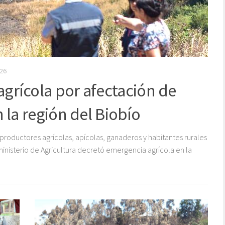
26
DEST
grícola por afectación de
CM
 la región del Biobío
Bi
de
roductores agrícolas, apícolas, ganaderos y habitantes rurales
 ministerio de Agricultura decretó emergencia agrícola en la
Se tr
Nacim