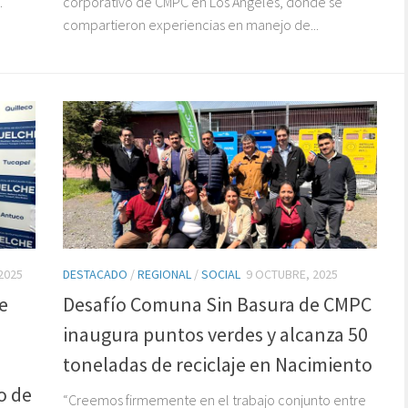
.
corporativo de CMPC en Los Ángeles, donde se
compartieron experiencias en manejo de...
2025
DESTACADO
/
REGIONAL
/
SOCIAL
9 OCTUBRE, 2025
e
Desafío Comuna Sin Basura de CMPC
inaugura puntos verdes y alcanza 50
toneladas de reciclaje en Nacimiento
o de
“Creemos firmemente en el trabajo conjunto entre