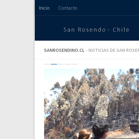
Inicio
Contacto
Saltar al contenido
SANROSENDINO.CL
- NOTICIAS DE SAN ROS
Previous
Next