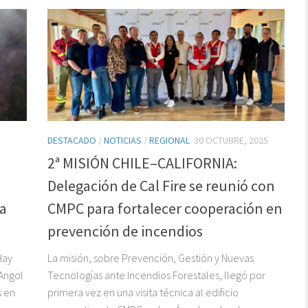
DESTACADO
/
NOTICIAS
/
REGIONAL
30 OCTUBRE, 2025
2ª MISIÓN CHILE–CALIFORNIA:
Delegación de Cal Fire se reunió con
 a
CMPC para fortalecer cooperación en
prevención de incendios
Hay
La misión, sobre Prevención, Gestión y Nuevas
Angol
Tecnologías ante Incendios Forestales, llegó por
s en
primera vez en una visita técnica al edificio