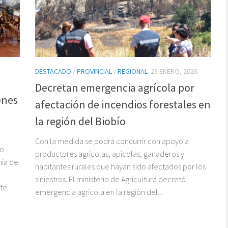
DESTACADO
/
PROVINCIAL
/
REGIONAL
23 ENERO, 2026
Decretan emergencia agrícola por
ones
afectación de incendios forestales en
la región del Biobío
Con la medida se podrá concurrir con apoyo a
do
productores agrícolas, apícolas, ganaderos y
nia de
habitantes rurales que hayan sido afectados por los
siniestros. El ministerio de Agricultura decretó
e...
emergencia agrícola en la región del...