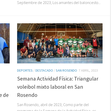
Septiembre de 2023; Los amantes del baloncesto...
DEPORTES
/
DESTACADO
/
SAN ROSENDO
7 ABRIL, 2023
Semana Actividad Física: Triangular
voleibol mixto laboral en San
e de
Rosendo
San Rosendo, abril de 2023; Como parte del
programa de la Semana de la Actividad Física, es