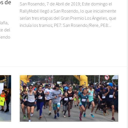
os de
San Rosendo, 7 de Abril de 2019; Este domingo el
RallyMobil llegó a San Rosendo, lo que inicialmente
serían tres etapas del Gran Premio Los Ángeles, que
daña,
incluía los tramos; PE7: San Rosendo/Rere, PE8:...
te del
viendo