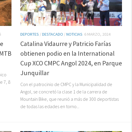
5
DEPORTES
/
DESTACADO
/
NOTICIAS
6 MARZO, 2024
se
Catalina Vidaurre y Patricio Farías
e MTB
obtienen podio en la International
Cup XCO CMPC Angol 2024, en Parque
Junquillar
pico
e 7, 8
Con el patrocinio de CMPC y la Municipalidad de
Angol, se concretó la clase 1 de la carrera de
Mountain Bike, que reunió a más de 300 deportistas
de todas las edades en torno...