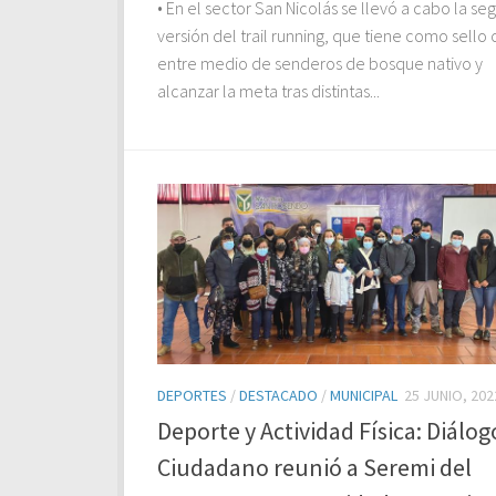
• En el sector San Nicolás se llevó a cabo la s
versión del trail running, que tiene como sello 
entre medio de senderos de bosque nativo y
alcanzar la meta tras distintas...
DEPORTES
/
DESTACADO
/
MUNICIPAL
25 JUNIO, 202
Deporte y Actividad Física: Diálog
Ciudadano reunió a Seremi del