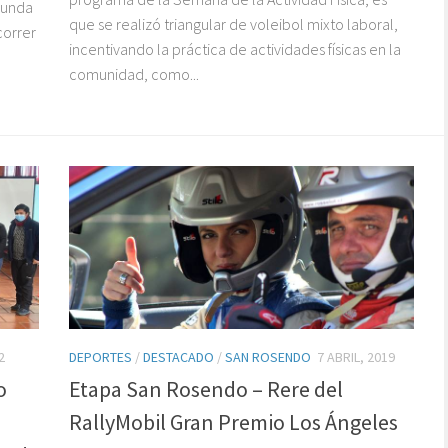
egunda
que se realizó triangular de voleibol mixto laboral,
correr
incentivando la práctica de actividades físicas en la
comunidad, como...
2
DEPORTES
/
DESTACADO
/
SAN ROSENDO
7 ABRIL, 2019
o
Etapa San Rosendo – Rere del
RallyMobil Gran Premio Los Ángeles