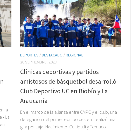
DEPORTES
/
DESTACADO
/
REGIONAL
20 SEPTIEMBRE, 2023
o
Clínicas deportivas y partidos
ón
amistosos de básquetbol desarrolló
Club Deportivo UC en Biobío y La
Araucanía
en la
En el marco de la alianza entre CMPC y el club, una
e • La
delegación del primer equipo cestero realizó una
n...
gira por Laja, Nacimiento, Collipulli y Temuco.