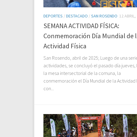
DEPORTES
/
DESTACADO
/
SAN ROSENDO
12 ABRIL,
SEMANA ACTIVIDAD FÍSICA:
Conmemoración Día Mundial de l
Actividad Física
San Rosendo, abril de 2025; Luego de una seri
actividades, se concluyó el pasado día jueves,
la mesa intersectorial de la comuna, la
conmemoración el Día Mundial de la Actividad F
con...