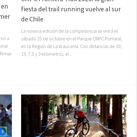
 en
fiesta del trail running vuelve al sur
imer
de Chile
La novena edición de la competencia se vivirá el
ron a
sábado 25 de octubre en el Parque CMPC Pumalal,
onal
en la Región de La Araucanía. Con distancias de 30,
firmar
15, 7,5 y 3 kilómetros, el...