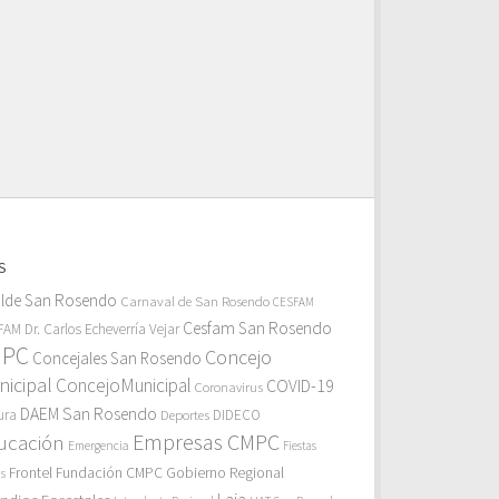
S
alde San Rosendo
Carnaval de San Rosendo
CESFAM
Cesfam San Rosendo
AM Dr. Carlos Echeverría Vejar
MPC
Concejo
Concejales San Rosendo
icipal
ConcejoMunicipal
COVID-19
Coronavirus
DAEM San Rosendo
ura
Deportes
DIDECO
Empresas CMPC
ucación
Emergencia
Fiestas
Gobierno Regional
Frontel
Fundación CMPC
as