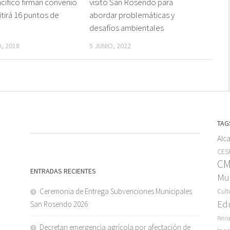
ífico firman convenio
visitó San Rosendo para
tirá 16 puntos de
abordar problemáticas y
desafíos ambientales
, 2018
5 JUNIO, 2022
TAG
Alc
CESF
C
ENTRADAS RECIENTES
Mun
Ceremonia de Entrega Subvenciones Municipales
Cult
Ed
San Rosendo 2026
Patri
Decretan emergencia agrícola por afectación de