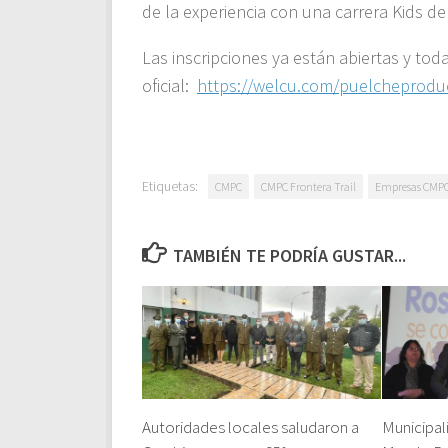
de la experiencia con una carrera Kids de
Las inscripciones ya están abiertas y toda
oficial:
https://welcu.com/puelcheproduc
Etiquetas:
CMPC
CMPC Frontera Trail
Empresas CMP
TAMBIÉN TE PODRÍA GUSTAR...
Autoridades locales saludaron a
Municipal