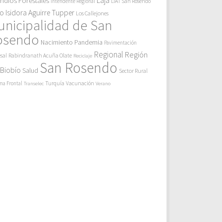
endios Forestales
Laja
Intendente Regional
LIAT San Rosendo
eo Isidora Aguirre Tupper
Los Callejones
unicipalidad de San
osendo
Pandemia
Nacimiento
Pavimentación
Regional
Región
sal
Rabindranath Acuña Olate
Reciclaje
San Rosendo
 Biobío
Salud
Sector Rural
Turquía
ma Frontal
Vacunación
Transelec
Verano