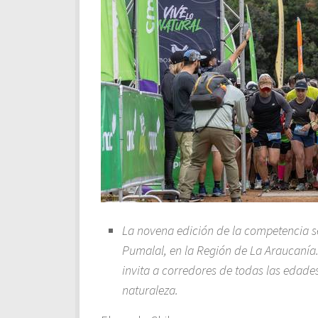
La novena edición de la competencia s
Pumalal, en la Región de La Araucanía. 
invita a corredores de todas las edade
naturaleza.