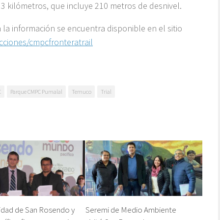
 3 kilómetros, que incluye 210 metros de desnivel.
 la información se encuentra disponible en el sitio
ciones/cmpcfronteratrail
C
Parque CMPC Pumalal
Temuco
Trial
idad de San Rosendo y
Seremi de Medio Ambiente