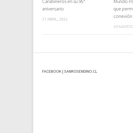
Carabineros en su 95°
Mundo Pac
aniversario
que permi
conexión
27 ABRIL, 2022
10 AGOSTO
FACEBOOK | SANROSENDINO.CL