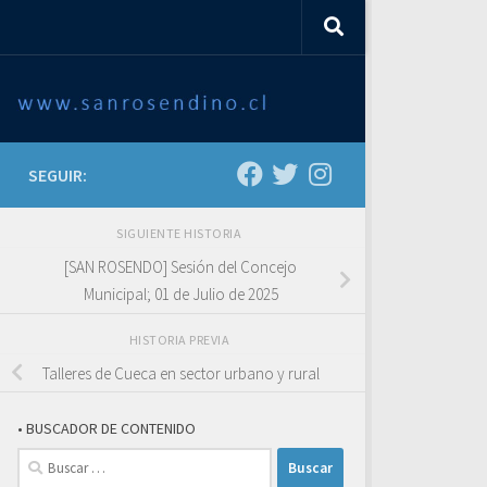
SEGUIR:
SIGUIENTE HISTORIA
[SAN ROSENDO] Sesión del Concejo
Municipal; 01 de Julio de 2025
HISTORIA PREVIA
Talleres de Cueca en sector urbano y rural
• BUSCADOR DE CONTENIDO
Buscar: