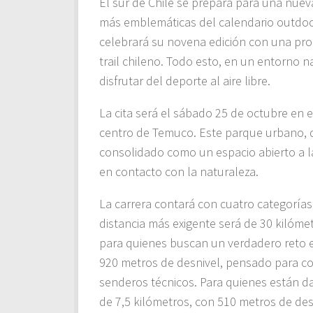
El sur de Chile se prepara para una nueva
más emblemáticas del calendario outdoor
celebrará su novena edición con una pro
trail chileno. Todo esto, en un entorno n
disfrutar del deporte al aire libre.
La cita será el sábado 25 de octubre en
centro de Temuco. Este parque urbano, d
consolidado como un espacio abierto a la
en contacto con la naturaleza.
La carrera contará con cuatro categorías 
distancia más exigente será de 30 kilómet
para quienes buscan un verdadero reto en 
920 metros de desnivel, pensado para c
senderos técnicos. Para quienes están da
de 7,5 kilómetros, con 510 metros de des