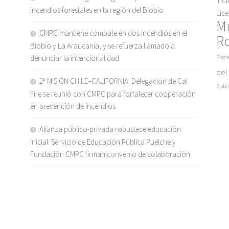
Inc
incendios forestales en la región del Biobío
Lic
M
CMPC mantiene combate en dos incendios en el
R
Biobío y La Araucanía, y se refuerza llamado a
denunciar la intencionalidad
Prode
del
2ª MISIÓN CHILE–CALIFORNIA: Delegación de Cal
Siste
Fire se reunió con CMPC para fortalecer cooperación
en prevención de incendios
Alianza público-privada robustece educación
inicial: Servicio de Educación Pública Puelche y
Fundación CMPC firman convenio de colaboración