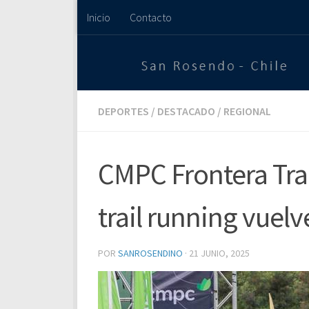
Inicio
Contacto
Saltar al contenido
DEPORTES
/
DESTACADO
/
REGIONAL
CMPC Frontera Trail
trail running vuelve
POR
SANROSENDINO
·
21 JUNIO, 2025