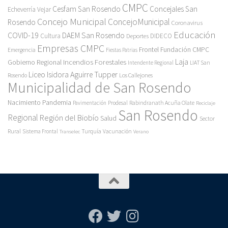
CMPC
Cesfam San Rosendo
Concejales San
Echeverría Vejar
Concejo Municipal
ConcejoMunicipal
Rosendo
Coronavirus
Educación
COVID-19
DAEM San Rosendo
Cultura
Deportes
DIDECO
Empresas CMPC
Frontel
Fundación CMPC
Emergencia
Fiestas Patrias
Incendios Forestales
Laja
Gobierno Regional
Intendente Regional
LIAT San
Liceo Isidora Aguirre Tupper
Los Callejones
Rosendo
Municipalidad de San Rosendo
Pandemia
Nacimiento
Pavimentación
Prodesal
Rabindranath Acuña Olate
Reciclaje
San Rosendo
Regional
Región del Biobío
Salud
Sector
Rural
Turquía
Sistema Frontal
Vacunación
Transelec
Verano