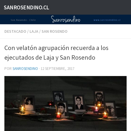
SANROSENDINO.CL
Saltar al contenido
DESTACADO
/
LAJA
/
SAN ROSENDO
Con velatón agrupación recuerda a los
ejecutados de Laja y San Rosendo
POR
SANROSENDINO
·
12 SEPTIEMBRE, 2017