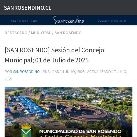
SANROSENDINO.CL
Saltar al contenido
DESTACADO
/
MUNICIPAL
/
SAN ROSENDO
[SAN ROSENDO] Sesión del Concejo
Municipal; 01 de Julio de 2025
POR
SANROSENDINO
· PUBLICADA
1 JULIO, 2025
· ACTUALIZADO
17 JULIO,
2025