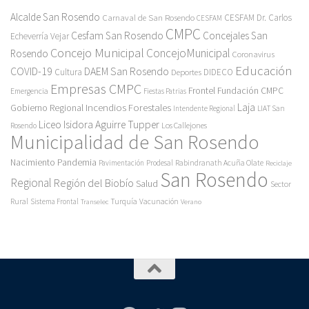
Alcalde San Rosendo
Carnaval de San Rosendo
CESFAM Dr. Carlos
CESFAM
CMPC
Cesfam San Rosendo
Concejales San
Echeverría Vejar
Concejo Municipal
ConcejoMunicipal
Rosendo
Coronavirus
Educación
COVID-19
DAEM San Rosendo
Cultura
Deportes
DIDECO
Empresas CMPC
Frontel
Fundación CMPC
Emergencia
Fiestas Patrias
Incendios Forestales
Laja
Gobierno Regional
Intendente Regional
LIAT San
Liceo Isidora Aguirre Tupper
Los Callejones
Rosendo
Municipalidad de San Rosendo
Pandemia
Nacimiento
Pavimentación
Prodesal
Rabindranath Acuña Olate
Reciclaje
San Rosendo
Regional
Región del Biobío
Salud
Sector
Rural
Turquía
Sistema Frontal
Vacunación
Transelec
Verano