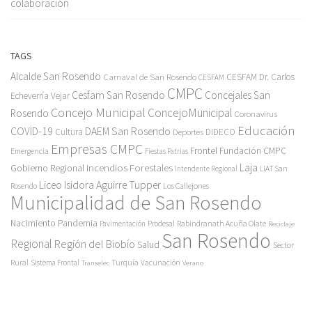
colaboración
TAGS
Alcalde San Rosendo
Carnaval de San Rosendo
CESFAM Dr. Carlos
CESFAM
CMPC
Cesfam San Rosendo
Concejales San
Echeverría Vejar
Concejo Municipal
ConcejoMunicipal
Rosendo
Coronavirus
Educación
COVID-19
DAEM San Rosendo
Cultura
Deportes
DIDECO
Empresas CMPC
Frontel
Fundación CMPC
Emergencia
Fiestas Patrias
Incendios Forestales
Laja
Gobierno Regional
Intendente Regional
LIAT San
Liceo Isidora Aguirre Tupper
Los Callejones
Rosendo
Municipalidad de San Rosendo
Pandemia
Nacimiento
Pavimentación
Prodesal
Rabindranath Acuña Olate
Reciclaje
San Rosendo
Regional
Región del Biobío
Salud
Sector
Rural
Turquía
Sistema Frontal
Vacunación
Transelec
Verano