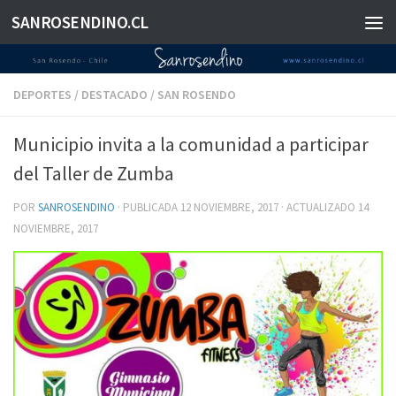
SANROSENDINO.CL
Saltar al contenido
DEPORTES
/
DESTACADO
/
SAN ROSENDO
Municipio invita a la comunidad a participar
del Taller de Zumba
POR
SANROSENDINO
· PUBLICADA
12 NOVIEMBRE, 2017
· ACTUALIZADO
14
NOVIEMBRE, 2017