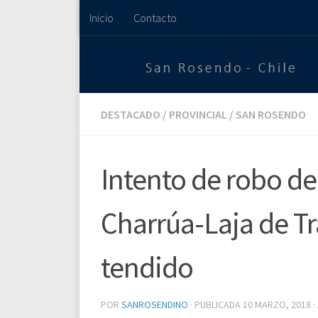
Inicio
Contacto
Saltar al contenido
DESTACADO
/
PROVINCIAL
/
SAN ROSENDO
Intento de robo de
Charrúa-Laja de T
tendido
POR
SANROSENDINO
· PUBLICADA
10 MARZO, 2018
·