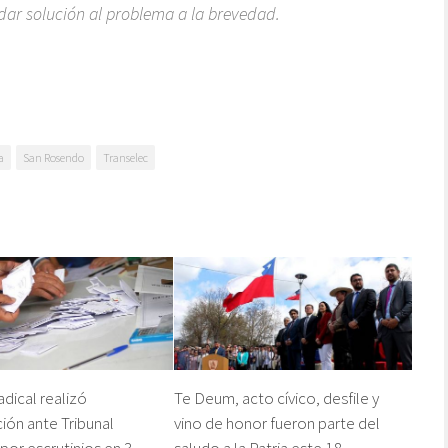
 dar solución al problema a la brevedad.
a
San Rosendo
Transelec
adical realizó
Te Deum, acto cívico, desfile y
ión ante Tribunal
vino de honor fueron parte del
por escrutinios en 3
saludo a la Patria este 18