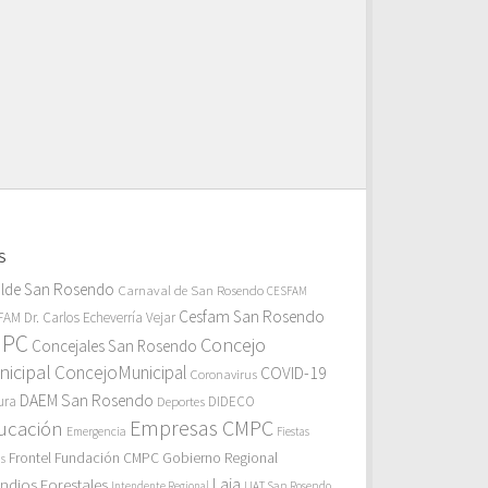
S
alde San Rosendo
Carnaval de San Rosendo
CESFAM
Cesfam San Rosendo
AM Dr. Carlos Echeverría Vejar
MPC
Concejo
Concejales San Rosendo
icipal
ConcejoMunicipal
COVID-19
Coronavirus
DAEM San Rosendo
ura
Deportes
DIDECO
Empresas CMPC
ucación
Emergencia
Fiestas
Gobierno Regional
Frontel
Fundación CMPC
as
endios Forestales
Laja
Intendente Regional
LIAT San Rosendo