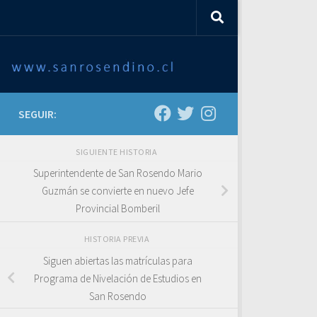
SEGUIR:
SIGUIENTE HISTORIA
Superintendente de San Rosendo Mario
Guzmán se convierte en nuevo Jefe
Provincial Bomberil
HISTORIA PREVIA
Siguen abiertas las matrículas para
Programa de Nivelación de Estudios en
San Rosendo