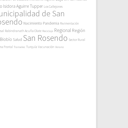
eo Isidora Aguirre Tupper
Los Callejones
unicipalidad de San
osendo
Pandemia
Nacimiento
Pavimentación
Regional
Región
sal
Rabindranath Acuña Olate
Reciclaje
San Rosendo
 Biobío
Salud
Sector Rural
Turquía
ma Frontal
Vacunación
Transelec
Verano