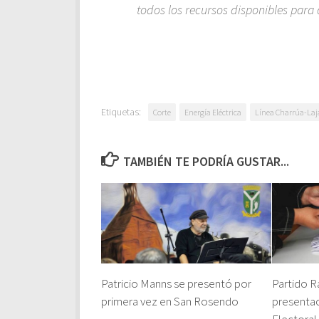
todos los recursos disponibles para
Etiquetas:
Corte
Energía Eléctrica
Línea Charrúa-Laj
TAMBIÉN TE PODRÍA GUSTAR...
Patricio Manns se presentó por
Partido R
primera vez en San Rosendo
presentac
Electoral 