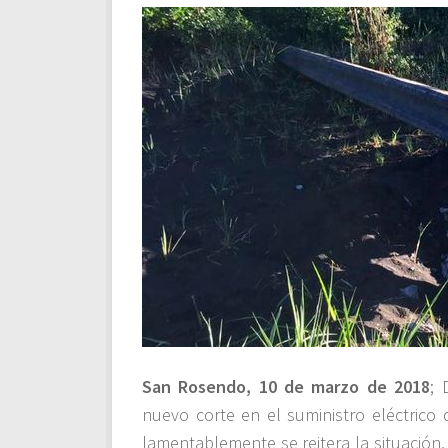
San Rosendo, 10 de marzo de 2018
; 
nuevo corte en el suministro eléctric
lamentablemente se reitera la situación