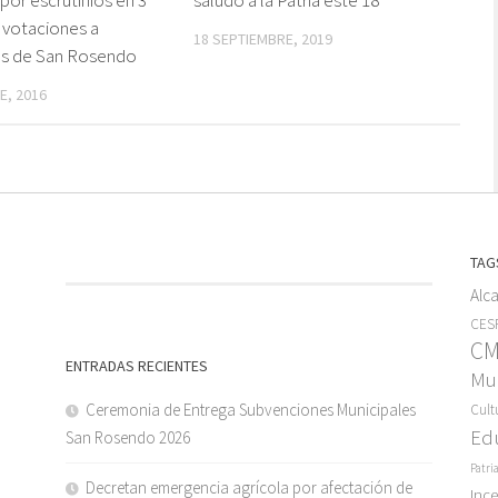
 votaciones a
18 SEPTIEMBRE, 2019
es de San Rosendo
E, 2016
TAG
Alc
CESF
C
ENTRADAS RECIENTES
Mun
Ceremonia de Entrega Subvenciones Municipales
Cult
Ed
San Rosendo 2026
Patri
Decretan emergencia agrícola por afectación de
Inc