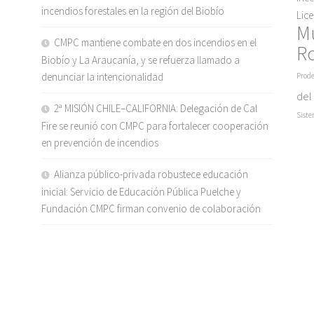
incendios forestales en la región del Biobío
Lic
M
CMPC mantiene combate en dos incendios en el
R
Biobío y La Araucanía, y se refuerza llamado a
denunciar la intencionalidad
Prode
del
2ª MISIÓN CHILE–CALIFORNIA: Delegación de Cal
Siste
Fire se reunió con CMPC para fortalecer cooperación
en prevención de incendios
Alianza público-privada robustece educación
inicial: Servicio de Educación Pública Puelche y
Fundación CMPC firman convenio de colaboración