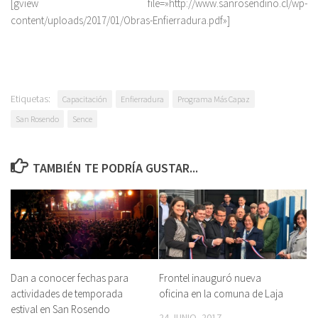
[gview file=»http://www.sanrosendino.cl/wp-
content/uploads/2017/01/Obras-Enfierradura.pdf»]
Etiquetas:
Capacitación
Enfierradura
Programa Más Capaz
San Rosendo
Sence
TAMBIÉN TE PODRÍA GUSTAR...
Dan a conocer fechas para
Frontel inauguró nueva
actividades de temporada
oficina en la comuna de Laja
estival en San Rosendo
24 JUNIO, 2017