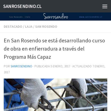
SANROSENDINO.CL
Saltar al contenido
DESTACADO
/
LAJA
/
SAN ROSENDO
En San Rosendo se está desarrollando curso
de obra en enfierradura a través del
Programa Más Capaz
POR
SANROSENDINO
· PUBLICADA
5 ENERO, 2017
· ACTUALIZADO
7 ENERO,
2017