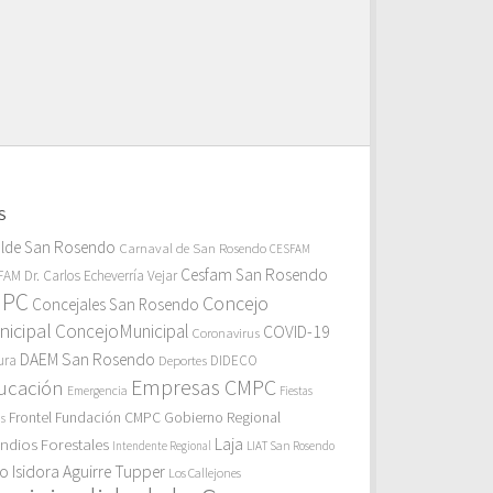
S
alde San Rosendo
Carnaval de San Rosendo
CESFAM
Cesfam San Rosendo
AM Dr. Carlos Echeverría Vejar
MPC
Concejo
Concejales San Rosendo
icipal
ConcejoMunicipal
COVID-19
Coronavirus
DAEM San Rosendo
ura
Deportes
DIDECO
Empresas CMPC
ucación
Emergencia
Fiestas
Gobierno Regional
Frontel
Fundación CMPC
as
endios Forestales
Laja
Intendente Regional
LIAT San Rosendo
eo Isidora Aguirre Tupper
Los Callejones