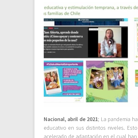
Nacional, abril de 2021
; La pandemia ha
educativo en sus distintos niveles. Est
acelerado de adaptación en el cual han 