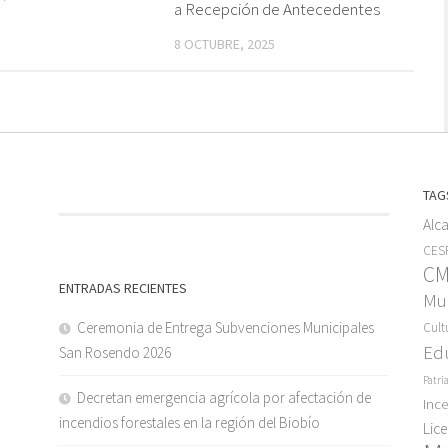
a Recepción de Antecedentes
8 OCTUBRE, 2025
TAG
Alc
CESF
C
ENTRADAS RECIENTES
Mun
Ceremonia de Entrega Subvenciones Municipales
Cult
Ed
San Rosendo 2026
Patri
Decretan emergencia agrícola por afectación de
Inc
incendios forestales en la región del Biobío
Lic