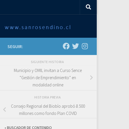
SEGUIR:
SIGUIENTE HISTORIA
Municipio y OMIL invitan a Curso Sence
“Gestión de Emprendimiento” en
modalidad online
HISTORIA PREVIA
Consejo Regional del Biobío aprobó 8.500
millones como fondo Plan COVID
• BUSCADOR DE CONTENIDO