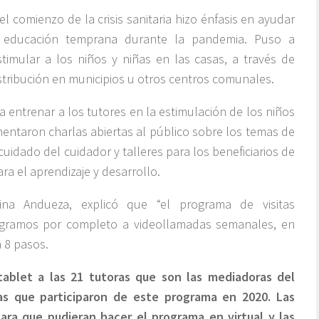
 comienzo de la crisis sanitaria hizo énfasis en ayudar
la educación temprana durante la pandemia. Puso a
stimular a los niños y niñas en las casas, a través de
stribución en municipios u otros centros comunales.
 entrenar a los tutores en la estimulación de los niños
ntaron charlas abiertas al público sobre los temas de
cuidado del cuidador y talleres para los beneficiarios de
ra el aprendizaje y desarrollo.
ina Andueza, explicó que “el programa de visitas
 migramos por completo a videollamadas semanales, en
 8 pasos.
ablet a las 21 tutoras que son las mediadoras del
as que participaron de este programa en 2020. Las
ra que pudieran hacer el programa en virtual y las