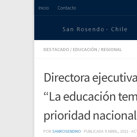
Inicio
Contacto
Saltar al contenido
DESTACADO
/
EDUCACIÓN
/
REGIONAL
Directora ejecuti
“La educación tem
prioridad nacional
POR
SANROSENDINO
· PUBLICADA
9 ABRIL, 2021
· A