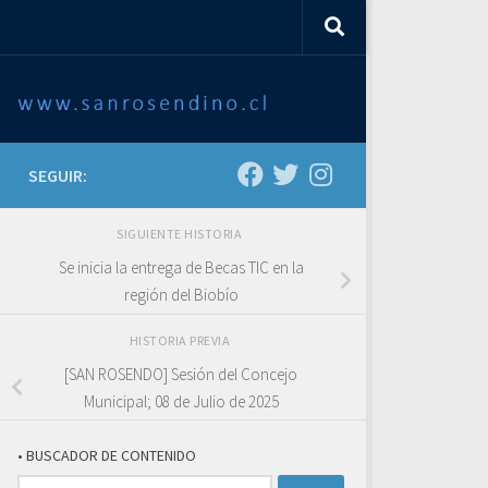
SEGUIR:
SIGUIENTE HISTORIA
Se inicia la entrega de Becas TIC en la
región del Biobío
HISTORIA PREVIA
[SAN ROSENDO] Sesión del Concejo
Municipal; 08 de Julio de 2025
• BUSCADOR DE CONTENIDO
Buscar: