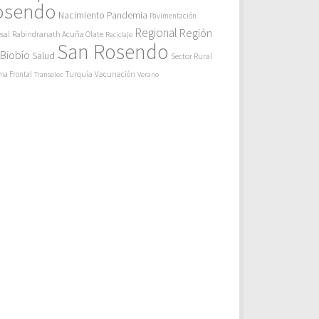
osendo
Pandemia
Nacimiento
Pavimentación
Regional
Región
sal
Rabindranath Acuña Olate
Reciclaje
San Rosendo
 Biobío
Salud
Sector Rural
Turquía
ma Frontal
Vacunación
Transelec
Verano