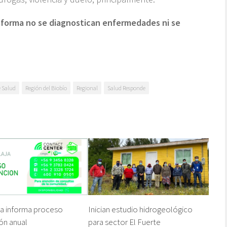
taforma no se diagnostican enfermedades ni se
e Salud
Región del Biobío
Regional
Salud Responde
ja informa proceso
Inician estudio hidrogeológico
ón anual
para sector El Fuerte