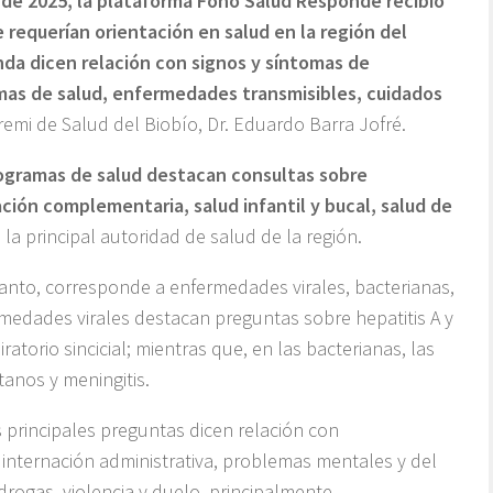
e de 2025, la plataforma Fono Salud Responde recibió
 requerían orientación en salud en la región del
da dicen relación con signos y síntomas de
s de salud, enfermedades transmisibles, cuidados
eremi de Salud del Biobío, Dr. Eduardo Barra Jofré.
rogramas de salud destacan consultas sobre
ión complementaria, salud infantil y bucal, salud de
ó la principal autoridad de salud de la región.
anto, corresponde a enfermedades virales, bacterianas,
ermedades virales destacan preguntas sobre hepatitis A y
iratorio sincicial; mientras que, en las bacterianas, las
tanos y meningitis.
s principales preguntas dicen relación con
, internación administrativa, problemas mentales y del
ogas, violencia y duelo, principalmente.