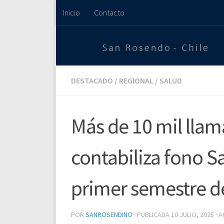
Inicio
Contacto
Saltar al contenido
DESTACADO
/
REGIONAL
/
SALUD
Más de 10 mil llam
contabiliza fono S
primer semestre d
POR
SANROSENDINO
· PUBLICADA
10 JULIO, 2025
· 