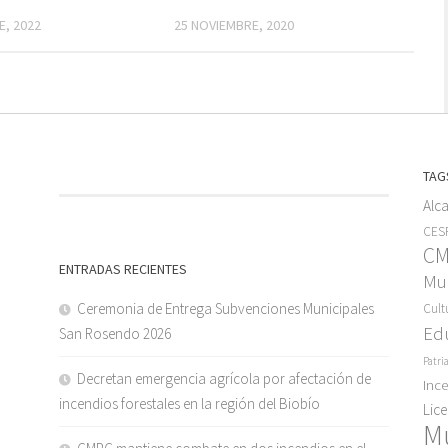
E, 2022
25 NOVIEMBRE, 2020
TAG
Alc
CESF
C
ENTRADAS RECIENTES
Mun
Ceremonia de Entrega Subvenciones Municipales
Cult
Ed
San Rosendo 2026
Patri
Decretan emergencia agrícola por afectación de
Inc
incendios forestales en la región del Biobío
Lic
M