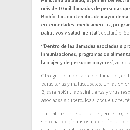
Ministerio de Salud, el primer semestr
más de 10 mil llamados de personas que
Biobío. Los contenidos de mayor deman
enfermedades, medicamentos, programa
paliativos y salud mental
”, declaró el S
“Dentro de las llamadas asociadas a p
inmunizaciones, programas de alimentac
la mujer y de personas mayores
”, agreg
Otro grupo importante de llamados, en t
parasitarias y multicausales. En las enf
B, sarampión, rabia, influenza y virus resp
asociadas a tuberculosis, coqueluche, té
En materia de salud mental, en tanto, la
sintomatología ansiosa, ideación suicida
comportamiento, consumo de alcohol y dr