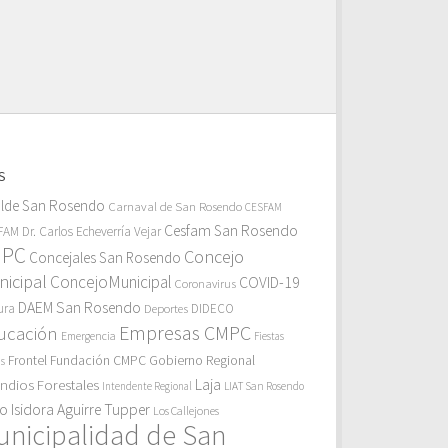
S
alde San Rosendo
Carnaval de San Rosendo
CESFAM
Cesfam San Rosendo
AM Dr. Carlos Echeverría Vejar
MPC
Concejo
Concejales San Rosendo
icipal
ConcejoMunicipal
COVID-19
Coronavirus
DAEM San Rosendo
ura
Deportes
DIDECO
Empresas CMPC
ucación
Emergencia
Fiestas
Gobierno Regional
Frontel
Fundación CMPC
as
endios Forestales
Laja
Intendente Regional
LIAT San Rosendo
eo Isidora Aguirre Tupper
Los Callejones
unicipalidad de San