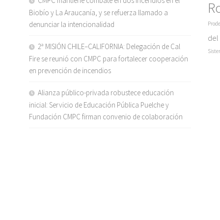
CMPC mantiene combate en dos incendios en el
R
Biobío y La Araucanía, y se refuerza llamado a
denunciar la intencionalidad
Prode
del
2ª MISIÓN CHILE–CALIFORNIA: Delegación de Cal
Siste
Fire se reunió con CMPC para fortalecer cooperación
en prevención de incendios
Alianza público-privada robustece educación
inicial: Servicio de Educación Pública Puelche y
Fundación CMPC firman convenio de colaboración