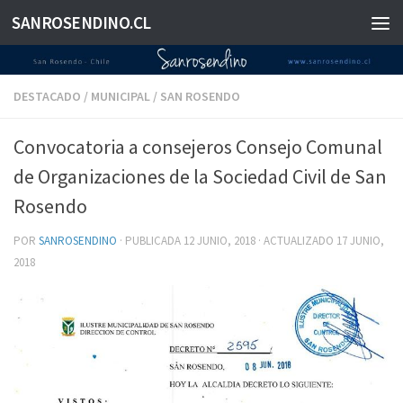
SANROSENDINO.CL
Saltar al contenido
DESTACADO
/
MUNICIPAL
/
SAN ROSENDO
Convocatoria a consejeros Consejo Comunal
de Organizaciones de la Sociedad Civil de San
Rosendo
POR
SANROSENDINO
· PUBLICADA
12 JUNIO, 2018
· ACTUALIZADO
17 JUNIO,
2018