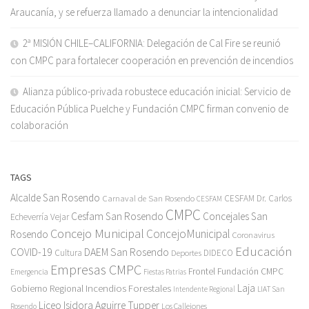
Araucanía, y se refuerza llamado a denunciar la intencionalidad
2ª MISIÓN CHILE–CALIFORNIA: Delegación de Cal Fire se reunió
con CMPC para fortalecer cooperación en prevención de incendios
Alianza público-privada robustece educación inicial: Servicio de
Educación Pública Puelche y Fundación CMPC firman convenio de
colaboración
TAGS
Alcalde San Rosendo
Carnaval de San Rosendo
CESFAM Dr. Carlos
CESFAM
CMPC
Cesfam San Rosendo
Concejales San
Echeverría Vejar
Concejo Municipal
ConcejoMunicipal
Rosendo
Coronavirus
Educación
COVID-19
DAEM San Rosendo
Cultura
Deportes
DIDECO
Empresas CMPC
Frontel
Fundación CMPC
Emergencia
Fiestas Patrias
Incendios Forestales
Laja
Gobierno Regional
Intendente Regional
LIAT San
Liceo Isidora Aguirre Tupper
Los Callejones
Rosendo