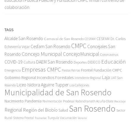
Educación Pública Puelche y Fundación CMPC firman convenio de
colaboración
TAGS
Alcalde San Rosendo
Carnaval de San Rosendo
CESFAM Dr. Carlos
CESFAM
CMPC
Cesfam San Rosendo
Concejales San
Echeverría Vejar
Concejo Municipal
ConcejoMunicipal
Rosendo
Coronavirus
Educación
COVID-19
DAEM San Rosendo
Cultura
Deportes
DIDECO
Empresas CMPC
Frontel
Fundación CMPC
Emergencia
Fiestas Patrias
Incendios Forestales
Laja
Gobierno Regional
Intendente Regional
LIAT San
Liceo Isidora Aguirre Tupper
Los Callejones
Rosendo
Municipalidad de San Rosendo
Pandemia
Nacimiento
Pavimentación
Prodesal
Rabindranath Acuña Olate
Reciclaje
San Rosendo
Regional
Región del Biobío
Salud
Sector
Rural
Turquía
Sistema Frontal
Vacunación
Transelec
Verano