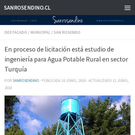
SANROSENDINO.CL
Saltar al contenido
DESTACADO
/
MUNICIPAL
/
SAN ROSENDO
En proceso de licitación está estudio de
ingeniería para Agua Potable Rural en sector
Turquía
POR
SANROSENDINO
· PUBLICADA
10 JUNIO, 2018
· ACTUALIZADO
11 JUNIO,
2018