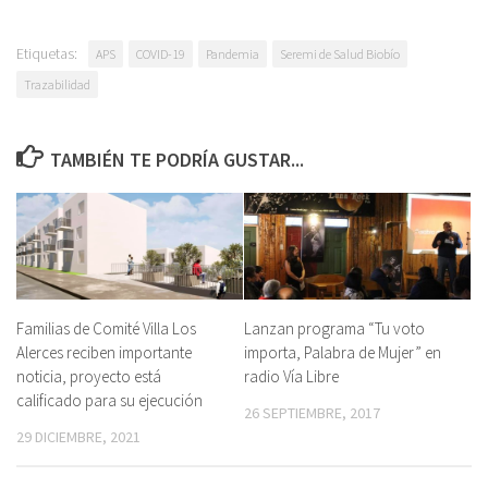
Etiquetas:
APS
COVID-19
Pandemia
Seremi de Salud Biobío
Trazabilidad
TAMBIÉN TE PODRÍA GUSTAR...
Familias de Comité Villa Los
Lanzan programa “Tu voto
Alerces reciben importante
importa, Palabra de Mujer” en
noticia, proyecto está
radio Vía Libre
calificado para su ejecución
26 SEPTIEMBRE, 2017
29 DICIEMBRE, 2021