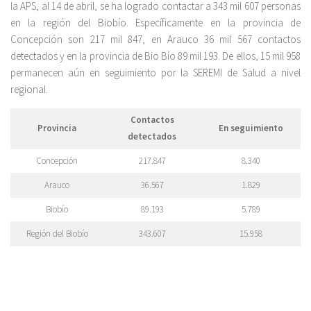
la APS, al 14 de abril, se ha logrado contactar a 343 mil 607 personas
en la región del Biobío. Específicamente en la provincia de
Concepción son 217 mil 847, en Arauco 36 mil 567 contactos
detectados y en la provincia de Bio Bío 89 mil 193. De ellos, 15 mil 958
permanecen aún en seguimiento por la SEREMI de Salud a nivel
regional.
Contactos
Provincia
En seguimiento
detectados
Concepción
217.847
8.340
Arauco
36.567
1.829
Biobío
89.193
5.789
Región del Biobío
343.607
15.958