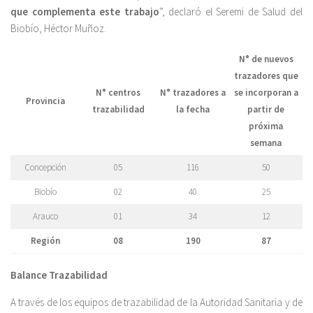
que complementa este trabajo
”, declaró el Seremi de Salud del
Biobío, Héctor Muñoz.
N° de nuevos
trazadores que
N° centros
N° trazadores a
se incorporan a
Provincia
trazabilidad
la fecha
partir de
próxima
semana
Concepción
05
116
50
Biobío
02
40
25
Arauco
01
34
12
Región
08
190
87
Balance Trazabilidad
A través de los equipos de trazabilidad de la Autoridad Sanitaria y de