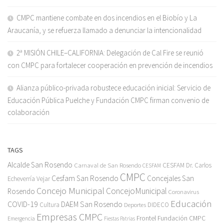
CMPC mantiene combate en dos incendios en el Biobío y La
Araucanía, y se refuerza llamado a denunciar la intencionalidad
2ª MISIÓN CHILE–CALIFORNIA: Delegación de Cal Fire se reunió
con CMPC para fortalecer cooperación en prevención de incendios
Alianza público-privada robustece educación inicial: Servicio de
Educación Pública Puelche y Fundación CMPC firman convenio de
colaboración
TAGS
Alcalde San Rosendo
Carnaval de San Rosendo
CESFAM Dr. Carlos
CESFAM
CMPC
Cesfam San Rosendo
Concejales San
Echeverría Vejar
Concejo Municipal
ConcejoMunicipal
Rosendo
Coronavirus
Educación
COVID-19
DAEM San Rosendo
Cultura
Deportes
DIDECO
Empresas CMPC
Frontel
Fundación CMPC
Emergencia
Fiestas Patrias