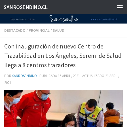
SANROSENDINO.CL
Saltar al contenido
DESTACADO
/
PROVINCIAL
/
SALUD
Con inauguración de nuevo Centro de
Trazabilidad en Los Ángeles, Seremi de Salud
llega a 8 centros trazadores
POR
SANROSENDINO
· PUBLICADA
16 ABRIL, 2021
· ACTUALIZADO
21 ABRIL,
2021