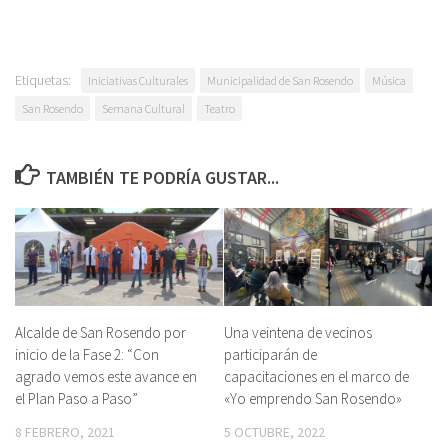
Etiquetas:
Iniciativas Culturales
Municipalidad de San Rosendo
Música
San Rosendo
Semana Cultural
Teatro
TAMBIÉN TE PODRÍA GUSTAR...
Alcalde de San Rosendo por
Una veintena de vecinos
inicio de la Fase 2: “Con
participarán de
agrado vemos este avance en
capacitaciones en el marco de
el Plan Paso a Paso”
«Yo emprendo San Rosendo»
8 FEBRERO, 2021
5 OCTUBRE, 2022