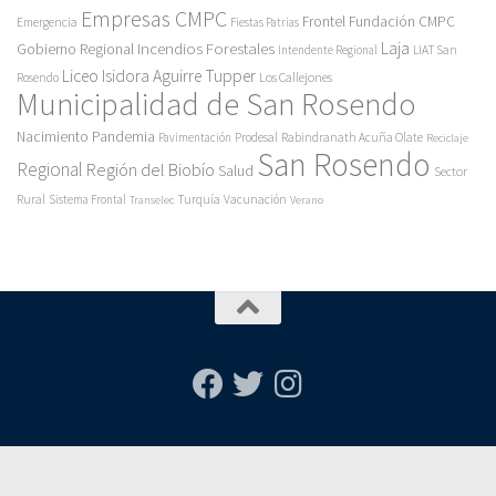
Empresas CMPC
Frontel
Fundación CMPC
Emergencia
Fiestas Patrias
Incendios Forestales
Laja
Gobierno Regional
Intendente Regional
LIAT San
Liceo Isidora Aguirre Tupper
Los Callejones
Rosendo
Municipalidad de San Rosendo
Pandemia
Nacimiento
Pavimentación
Prodesal
Rabindranath Acuña Olate
Reciclaje
San Rosendo
Regional
Región del Biobío
Salud
Sector
Rural
Turquía
Sistema Frontal
Vacunación
Transelec
Verano