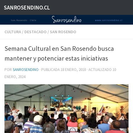
SANROSENDINO.CL
Saltar al contenido
CULTURA
/
DESTACADO
/
SAN ROSENDO
Semana Cultural en San Rosendo busca
mantener y potenciar estas iniciativas
POR
SANROSENDINO
· PUBLICADA
18 ENERO, 2018
· ACTUALIZADO
10
ENERO, 2024