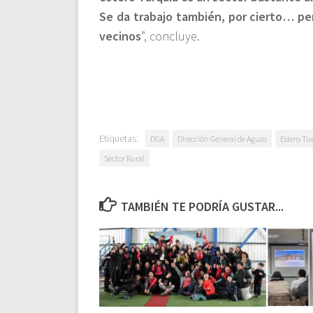
Se da trabajo también, por cierto… per
vecinos
”, concluye.
Etiquetas:
DGA
Dirección General de Aguas
Estero Tu
Sector Rural
TAMBIÉN TE PODRÍA GUSTAR...