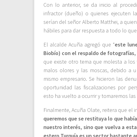
Con lo anterior, se da inicio al proced
infractor (dueño) o quienes ejecuten l
serían del señor Alberto Matthei, a quien
hábiles para dar respuesta a todo lo que
El alcalde Acuña agregó que “
este lun
Biobío) con el respaldo de fotografías
que existe otro tema que molesta a los 
malos olores y las moscas, debido a un
mismo empresario. Se hicieron las denu
oportunidad las fiscalizaciones por pe
esto ha vuelto a ocurrir y tomaremos las
Finalmente, Acuña Olate, reitera que el in
queremos que se restituya lo que había,
nuestro interés, sino que vuelva a est
estero Turquía es un sector bastante a