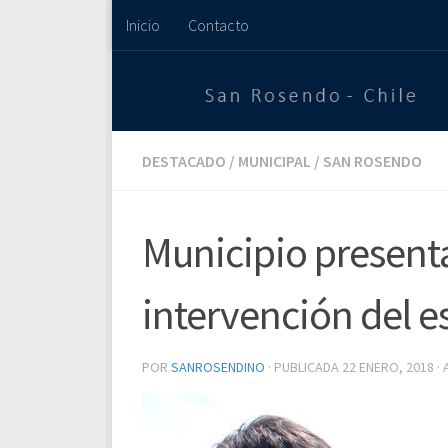
Inicio
Contacto
Saltar al contenido
DESTACADO
/
MUNICIPAL
/
SAN ROSENDO
Municipio present
intervención del e
POR
SANROSENDINO
· PUBLICADA
22 ENERO, 2018
·