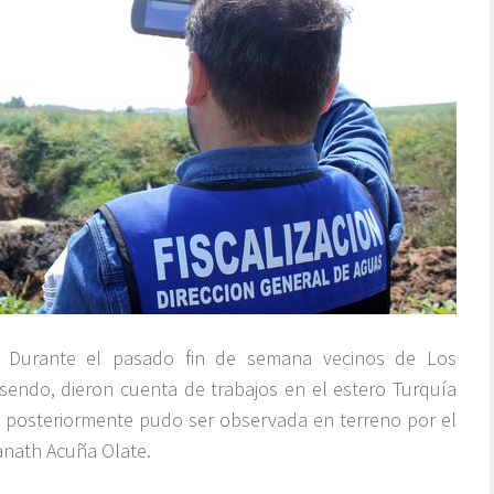
; Durante el pasado fin de semana vecinos de Los
osendo, dieron cuenta de trabajos en el estero Turquía
ue posteriormente pudo ser observada en terreno por el
anath Acuña Olate.