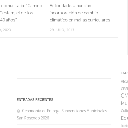
 comunitaria: “Camino
Autoridades anuncian
Cesfam, el de los
incorporación de cambio
40 años”
climático en mallas curriculares
, 2023
29 JULIO, 2017
TAG
Alc
CESF
C
ENTRADAS RECIENTES
Mun
Ceremonia de Entrega Subvenciones Municipales
Cult
Ed
San Rosendo 2026
Patri