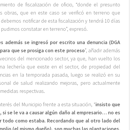
imiento de fiscalización de oficio, “donde el presunto
as obras, que en este caso se verificó en terreno que
 debemos notificar de esta fiscalización y tendrá 10 días
 pudimos constatar en terreno”, expresó.
es además se ingresó por escrito una denuncia (DGA
, para que se prosiga con este proceso
”, añadir además
vecinos del mencionado sector, ya que, han vuelto los
a lechería que existe en el sector, de propiedad del
ncias en la temporada pasada, luego se realizó en su
rsonal de salud realizando mejoras, pero actualmente
 medidas respectivas.
terés del Municipio frente a esta situación, “
insisto que
 si se le va a causar algún daño al empresario… no es
ar todo como estaba. Recordando que al otro lado del
mplio (el mismo dueño), son muchas las plantaciones.