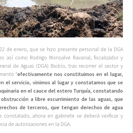
22 de enero, que se hizo presente personal de la DGA
es así como Rodrigo Monsalve Ravanal, fiscalizador y
eral de Aguas (DGA) Biobío, tras recorrer el sector y
omentó “
efectivamente nos constituimos en el lugar,
n el servicio, vinimos al lugar y constatamos que se
quinaria en el cauce del estero Turquía, constatando
obstrucción a libre escurrimiento de las aguas, que
derechos de terceros, que tengan derechos de agua
ue constatado, ahora en gabinete se deberá verificar y
ncia de autorizaciones en la DGA.