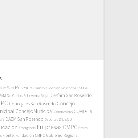
S
alde San Rosendo
Carnaval de San Rosendo
CESFAM
Cesfam San Rosendo
AM Dr. Carlos Echeverría Vejar
MPC
Concejo
Concejales San Rosendo
icipal
ConcejoMunicipal
COVID-19
Coronavirus
DAEM San Rosendo
ura
Deportes
DIDECO
Empresas CMPC
ucación
Emergencia
Fiestas
Gobierno Regional
Frontel
Fundación CMPC
as