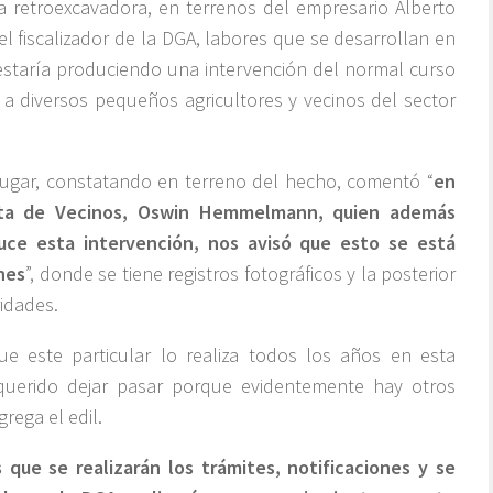
a retroexcavadora, en terrenos del empresario Alberto
l fiscalizador de la DGA, labores que se desarrollan en
estaría produciendo una intervención del normal curso
n a diversos pequeños agricultores y vecinos del sector
l lugar, constatando en terreno del hecho, comentó “
en
unta de Vecinos, Oswin Hemmelmann, quien además
uce esta intervención, nos avisó que esto se está
nes
”, donde se tiene registros fotográficos y la posterior
ridades.
e este particular lo realiza todos los años en esta
uerido dejar pasar porque evidentemente hay otros
rega el edil.
 que se realizarán los trámites, notificaciones y se