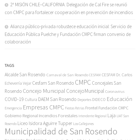
2ª MISIÓN CHILE–CALIFORNIA: Delegación de Cal Fire se reunió
con CMPC para fortalecer cooperación en prevención de incendios
Alianza público-privada robustece educación inicial: Servicio de
Educación Pública Puelche y Fundación CMPC firman convenio de
colaboración
TAGS
Alcalde San Rosendo
Carnaval de San Rosendo
CESFAM Dr. Carlos
CESFAM
CMPC
Cesfam San Rosendo
Concejales San
Echeverría Vejar
Concejo Municipal
ConcejoMunicipal
Rosendo
Coronavirus
Educación
COVID-19
DAEM San Rosendo
Cultura
Deportes
DIDECO
Empresas CMPC
Frontel
Fundación CMPC
Emergencia
Fiestas Patrias
Incendios Forestales
Laja
Gobierno Regional
Intendente Regional
LIAT San
Liceo Isidora Aguirre Tupper
Los Callejones
Rosendo
Municipalidad de San Rosendo