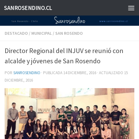
SANROSENDINO.CL
Saltar al contenido
DESTACADO
/
MUNICIPAL
/
SAN ROSENDO
Director Regional del INJUV se reunió con
alcalde y jóvenes de San Rosendo
POR
SANROSENDINO
· PUBLICADA
14 DICIEMBRE, 2016
· ACTUALIZADO
15
DICIEMBRE, 2016