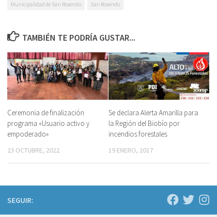
Municipalidad de San Rosendo
San Rosendo
TAMBIÉN TE PODRÍA GUSTAR...
Ceremonia de finalización
Se declara Alerta Amarilla para
programa «Usuario activo y
la Región del Biobío por
empoderado»
incendios forestales
23 OCTUBRE, 2022
19 ENERO, 2017
SEGUIR: