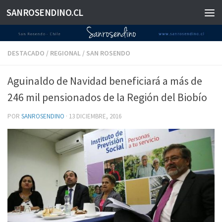
SANROSENDINO.CL
Saltar al contenido
DESTACADO
/
REGIONAL
/
SAN ROSENDO
Aguinaldo de Navidad beneficiará a más de
246 mil pensionados de la Región del Biobío
POR
SANROSENDINO
·
13 DICIEMBRE, 2016