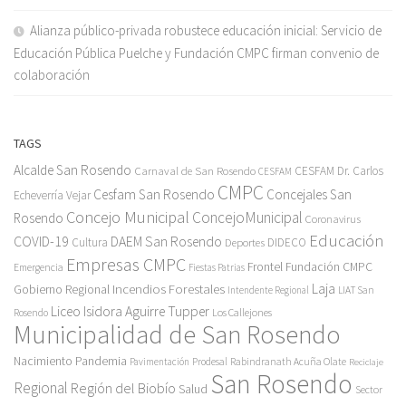
Alianza público-privada robustece educación inicial: Servicio de
Educación Pública Puelche y Fundación CMPC firman convenio de
colaboración
TAGS
Alcalde San Rosendo
Carnaval de San Rosendo
CESFAM Dr. Carlos
CESFAM
CMPC
Cesfam San Rosendo
Concejales San
Echeverría Vejar
Concejo Municipal
ConcejoMunicipal
Rosendo
Coronavirus
Educación
COVID-19
DAEM San Rosendo
Cultura
Deportes
DIDECO
Empresas CMPC
Frontel
Fundación CMPC
Emergencia
Fiestas Patrias
Incendios Forestales
Laja
Gobierno Regional
Intendente Regional
LIAT San
Liceo Isidora Aguirre Tupper
Los Callejones
Rosendo
Municipalidad de San Rosendo
Pandemia
Nacimiento
Pavimentación
Prodesal
Rabindranath Acuña Olate
Reciclaje
San Rosendo
Regional
Región del Biobío
Salud
Sector