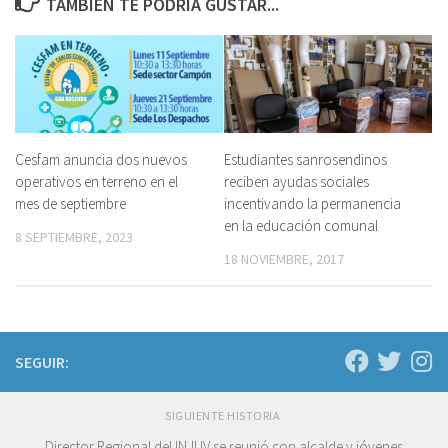
TAMBIÉN TE PODRÍA GUSTAR...
Cesfam anuncia dos nuevos
Estudiantes sanrosendinos
operativos en terreno en el
reciben ayudas sociales
mes de septiembre
incentivando la permanencia
en la educación comunal
8 SEPTIEMBRE, 2023
18 NOVIEMBRE, 2017
SEGUIR:
SIGUIENTE HISTORIA
Director Regional del INJUV se reunió con alcalde y jóvenes