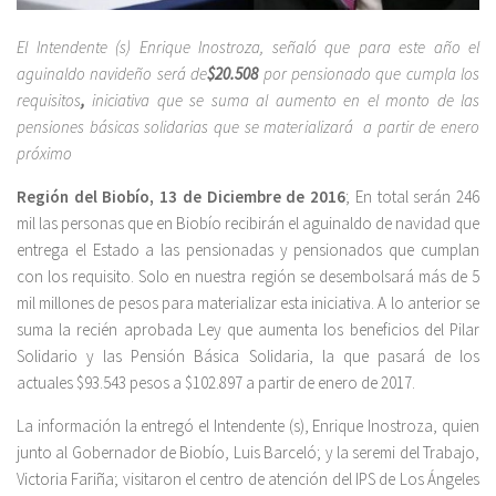
El Intendente (s) Enrique Inostroza, señaló que para este año el
aguinaldo navideño será de
$
20.508
por pensionado que cumpla los
requisitos
,
iniciativa que se suma al aumento en el monto de las
pensiones básicas solidarias que se materializará a partir de enero
próximo
Región del Biobío, 13 de Diciembre de 2016
; En total serán 246
mil las personas que en Biobío recibirán el aguinaldo de navidad que
entrega el Estado a las pensionadas y pensionados que cumplan
con los requisito. Solo en nuestra región se desembolsará más de 5
mil millones de pesos para materializar esta iniciativa. A lo anterior se
suma la recién aprobada Ley que aumenta los beneficios del Pilar
Solidario y las Pensión Básica Solidaria, la que pasará de los
actuales $93.543 pesos a $102.897 a partir de enero de 2017.
La información la entregó el Intendente (s), Enrique Inostroza, quien
junto al Gobernador de Biobío, Luis Barceló; y la seremi del Trabajo,
Victoria Fariña; visitaron el centro de atención del IPS de Los Ángeles