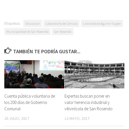
Etiquetas:
Educación
Laboratorio de Ciencias
Liceo Isidora Aguirre Tupper
Municipalidad de San Rosendo
San Rosendo
TAMBIÉN TE PODRÍA GUSTAR...
Cuenta pública voluntaria de
Expertas buscan poner en
los 200 días de Gobierno
valor herencia industrial y
Comunal
vitivinícola de San Rosendo
26 JULIO, 2017
12 MAYO, 2017