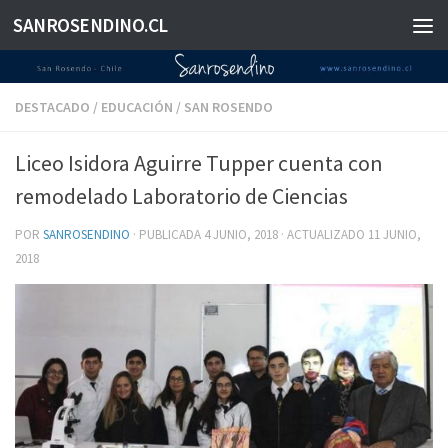
SANROSENDINO.CL
Saltar al contenido
DESTACADO
/
EDUCACIÓN
/
SAN ROSENDO
Liceo Isidora Aguirre Tupper cuenta con
remodelado Laboratorio de Ciencias
POR
SANROSENDINO
· PUBLICADA
4 JUNIO, 2018
· ACTUALIZADO
11 JUNIO,
2018