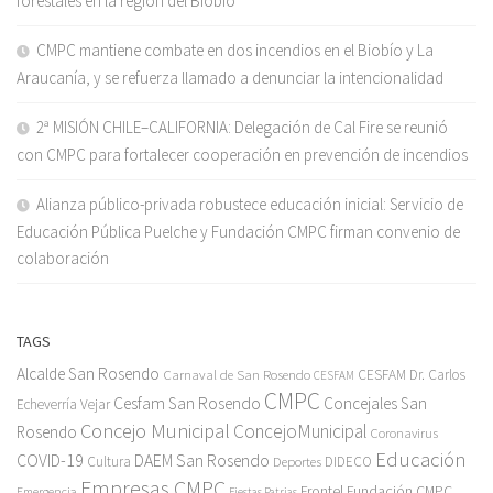
forestales en la región del Biobío
CMPC mantiene combate en dos incendios en el Biobío y La
Araucanía, y se refuerza llamado a denunciar la intencionalidad
2ª MISIÓN CHILE–CALIFORNIA: Delegación de Cal Fire se reunió
con CMPC para fortalecer cooperación en prevención de incendios
Alianza público-privada robustece educación inicial: Servicio de
Educación Pública Puelche y Fundación CMPC firman convenio de
colaboración
TAGS
Alcalde San Rosendo
Carnaval de San Rosendo
CESFAM Dr. Carlos
CESFAM
CMPC
Cesfam San Rosendo
Concejales San
Echeverría Vejar
Concejo Municipal
ConcejoMunicipal
Rosendo
Coronavirus
Educación
COVID-19
DAEM San Rosendo
Cultura
Deportes
DIDECO
Empresas CMPC
Frontel
Fundación CMPC
Emergencia
Fiestas Patrias