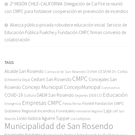
2ª MISIÓN CHILE–CALIFORNIA: Delegación de Cal Fire se reunió
con CMPC para fortalecer cooperación en prevención de incendios
Alianza público-privada robustece educación inicial: Servicio de
Educación Pública Puelche y Fundación CMPC firman convenio de
colaboración
TAGS
Alcalde San Rosendo
Carnaval de San Rosendo
CESFAM Dr. Carlos
CESFAM
CMPC
Cesfam San Rosendo
Concejales San
Echeverría Vejar
Concejo Municipal
ConcejoMunicipal
Rosendo
Coronavirus
Educación
COVID-19
DAEM San Rosendo
Cultura
Deportes
DIDECO
Empresas CMPC
Frontel
Fundación CMPC
Emergencia
Fiestas Patrias
Incendios Forestales
Laja
Gobierno Regional
Intendente Regional
LIAT San
Liceo Isidora Aguirre Tupper
Los Callejones
Rosendo
Municipalidad de San Rosendo
Pandemia
Nacimiento
Pavimentación
Prodesal
Rabindranath Acuña Olate