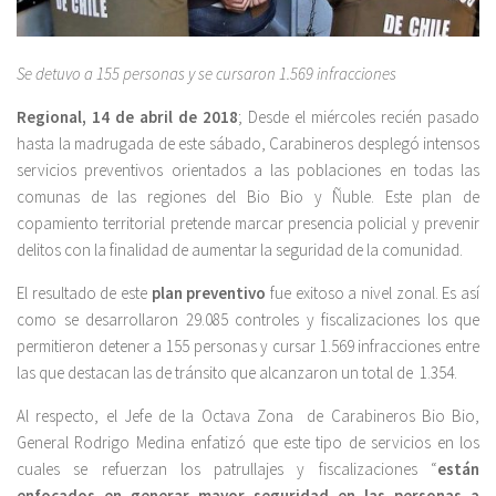
Se detuvo a 155 personas y se cursaron 1.569 infracciones
Regional, 14 de abril de 2018
; Desde el miércoles recién pasado
hasta la madrugada de este sábado, Carabineros desplegó intensos
servicios preventivos orientados a las poblaciones en todas las
comunas de las regiones del Bio Bio y Ñuble. Este plan de
copamiento territorial pretende marcar presencia policial y prevenir
delitos con la finalidad de aumentar la seguridad de la comunidad.
El resultado de este
plan preventivo
fue exitoso a nivel zonal. Es así
como se desarrollaron 29.085 controles y fiscalizaciones los que
permitieron detener a 155 personas y cursar 1.569 infracciones entre
las que destacan las de tránsito que alcanzaron un total de 1.354.
Al respecto, el Jefe de la Octava Zona de Carabineros Bio Bio,
General Rodrigo Medina enfatizó que este tipo de servicios en los
cuales se refuerzan los patrullajes y fiscalizaciones “
están
enfocados en generar mayor seguridad en las personas a