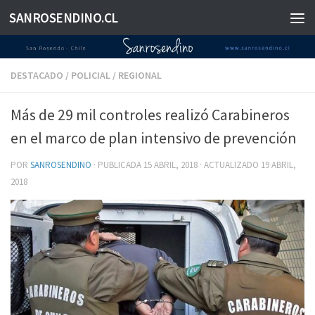
SANROSENDINO.CL
Saltar al contenido
DESTACADO
/
POLICIAL
/
REGIONAL
Más de 29 mil controles realizó Carabineros
en el marco de plan intensivo de prevención
POR
SANROSENDINO
· PUBLICADA
15 ABRIL, 2018
· ACTUALIZADO
19 ABRIL,
2018