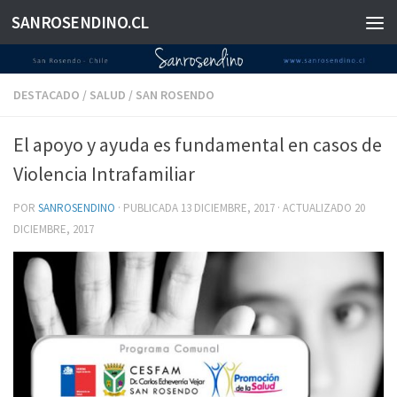
SANROSENDINO.CL
Saltar al contenido
DESTACADO
/
SALUD
/
SAN ROSENDO
El apoyo y ayuda es fundamental en casos de
Violencia Intrafamiliar
POR
SANROSENDINO
· PUBLICADA
13 DICIEMBRE, 2017
· ACTUALIZADO
20
DICIEMBRE, 2017