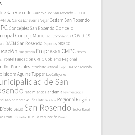
S
alde San Rosendo
Carnaval de San Rosendo
CESFAM
Cesfam San Rosendo
AM Dr. Carlos Echeverría Vejar
MPC
Concejo
Concejales San Rosendo
icipal
ConcejoMunicipal
COVID-19
Coronavirus
DAEM San Rosendo
ura
Deportes
DIDECO
Empresas CMPC
ucación
Emergencia
Fiestas
Gobierno Regional
Frontel
Fundación CMPC
as
endios Forestales
Laja
Intendente Regional
LIAT San Rosendo
eo Isidora Aguirre Tupper
Los Callejones
unicipalidad de San
osendo
Pandemia
Nacimiento
Pavimentación
Regional
Región
sal
Rabindranath Acuña Olate
Reciclaje
San Rosendo
 Biobío
Salud
Sector Rural
Turquía
ma Frontal
Vacunación
Transelec
Verano