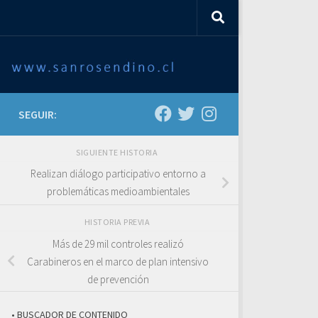
SEGUIR:
SIGUIENTE HISTORIA
Realizan diálogo participativo entorno a
problemáticas medioambientales
HISTORIA PREVIA
Más de 29 mil controles realizó
Carabineros en el marco de plan intensivo
de prevención
• BUSCADOR DE CONTENIDO