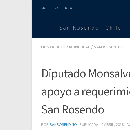
Inicio
Contacto
Saltar al contenido
DESTACADO
/
MUNICIPAL
/
SAN ROSENDO
Diputado Monsal
apoyo a requerimie
San Rosendo
POR
SANROSENDINO
· PUBLICADA
16 ABRIL, 2018
· 