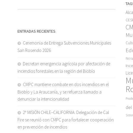
TAG
Alc
CESF
C
ENTRADAS RECIENTES
Mun
Ceremonia de Entrega Subvenciones Municipales
Cult
Ed
San Rosendo 2026
Patri
Decretan emergencia agrícola por afectación de
Inc
incendios forestales en la región del Biobío
Lic
M
CMPC mantiene combate en dos incendios en el
R
Biobío y La Araucanía, y se refuerza llamado a
denunciar la intencionalidad
Prode
del
2ª MISIÓN CHILE–CALIFORNIA: Delegación de Cal
Siste
Fire se reunió con CMPC para fortalecer cooperación
en prevención de incendios