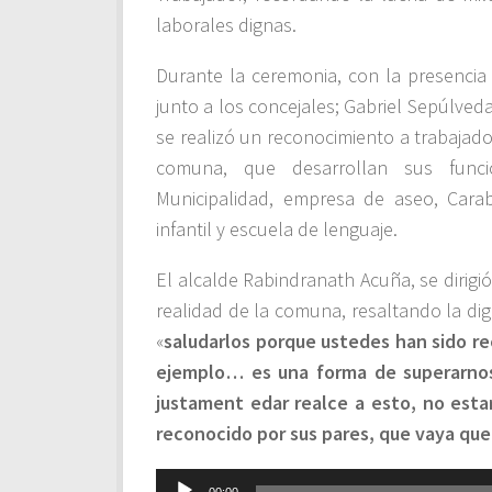
laborales dignas.
Durante la ceremonia, con la presencia
junto a los concejales; Gabriel Sepúlved
se realizó un reconocimiento a trabajad
comuna, que desarrollan sus funcio
Municipalidad, empresa de aseo, Carabi
infantil y escuela de lenguaje.
El alcalde Rabindranath Acuña, se dirig
realidad de la comuna, resaltando la dig
«
saludarlos porque ustedes han sido re
ejemplo… es una forma de superarnos
justament edar realce a esto, no estar
reconocido por sus pares, que vaya que 
Reproductor