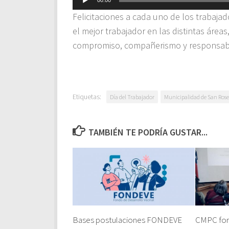
00:00
de
Felicitaciones a cada uno de los traba
audio
el mejor trabajador en las distintas área
compromiso, compañerismo y responsabi
Etiquetas:
Día del Trabajador
Municipalidad de San Ros
TAMBIÉN TE PODRÍA GUSTAR...
Bases postulaciones FONDEVE
CMPC fort