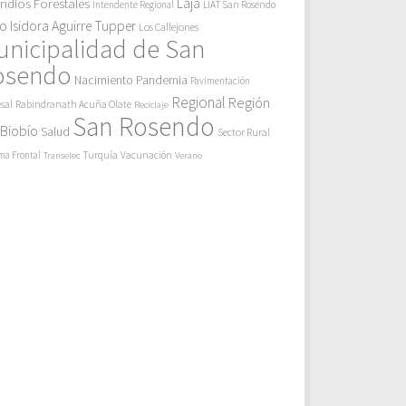
endios Forestales
Laja
Intendente Regional
LIAT San Rosendo
eo Isidora Aguirre Tupper
Los Callejones
unicipalidad de San
osendo
Pandemia
Nacimiento
Pavimentación
Regional
Región
sal
Rabindranath Acuña Olate
Reciclaje
San Rosendo
 Biobío
Salud
Sector Rural
Turquía
ma Frontal
Vacunación
Transelec
Verano