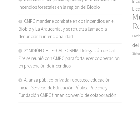
Inc
incendios forestales en la región del Biobío
Lic
M
CMPC mantiene combate en dos incendios en el
R
Biobío y La Araucanía, y se refuerza llamado a
denunciar la intencionalidad
Prode
del
2ª MISIÓN CHILE–CALIFORNIA: Delegación de Cal
Siste
Fire se reunió con CMPC para fortalecer cooperación
en prevención de incendios
Alianza público-privada robustece educación
inicial: Servicio de Educación Pública Puelche y
Fundación CMPC firman convenio de colaboración