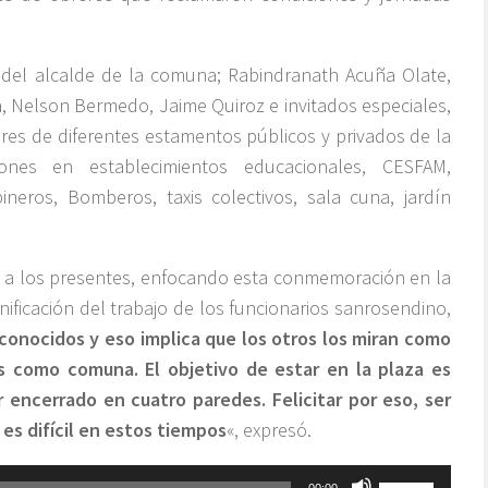
 del alcalde de la comuna; Rabindranath Acuña Olate,
a, Nelson Bermedo, Jaime Quiroz e invitados especiales,
ores de diferentes estamentos públicos y privados de la
nes en establecimientos educacionales, CESFAM,
neros, Bomberos, taxis colectivos, sala cuna, jardín
ió a los presentes, enfocando esta conmemoración en la
nificación del trabajo de los funcionarios sanrosendino,
conocidos y eso implica que los otros los miran como
 como comuna. El objetivo de estar en la plaza es
 encerrado en cuatro paredes. Felicitar por eso, ser
es difícil en estos tiempos
«, expresó.
Utiliza