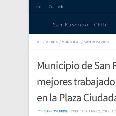
Inicio
Contacto
Saltar al contenido
DESTACADO
/
MUNICIPAL
/
SAN ROSENDO
Municipio de San 
mejores trabajado
en la Plaza Ciuda
POR
SANROSENDINO
· PUBLICADA
1 MAYO, 2017
· A