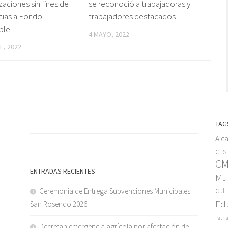
zaciones sin fines de
se reconoció a trabajadoras y
acias a Fondo
trabajadores destacados
ble
4 MAYO, 2022
E, 2022
TAG
Alc
CESF
C
ENTRADAS RECIENTES
Mun
Ceremonia de Entrega Subvenciones Municipales
Cult
Ed
San Rosendo 2026
Patri
Decretan emergencia agrícola por afectación de