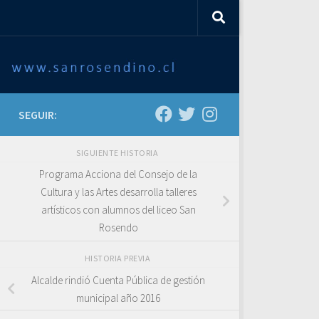
SEGUIR:
SIGUIENTE HISTORIA
Programa Acciona del Consejo de la
Cultura y las Artes desarrolla talleres
artísticos con alumnos del liceo San
Rosendo
HISTORIA PREVIA
Alcalde rindió Cuenta Pública de gestión
municipal año 2016