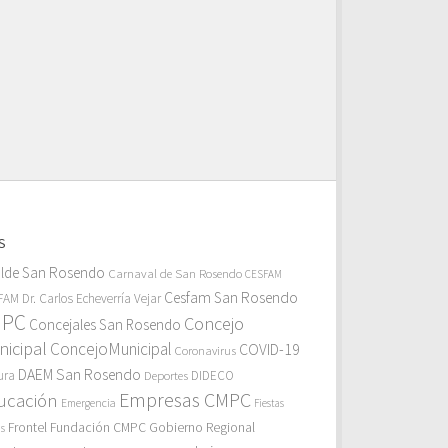
S
alde San Rosendo
Carnaval de San Rosendo
CESFAM
Cesfam San Rosendo
AM Dr. Carlos Echeverría Vejar
MPC
Concejo
Concejales San Rosendo
icipal
ConcejoMunicipal
COVID-19
Coronavirus
DAEM San Rosendo
ura
Deportes
DIDECO
Empresas CMPC
ucación
Emergencia
Fiestas
Gobierno Regional
Frontel
Fundación CMPC
as