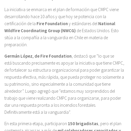
La iniciativa se enmarca en el plan de formación que CMPC viene
desarrollando hace 10 años y que hoy se potencia con la
certificación de la
Fire Foundation
y estándares del
National
Wildfire Coordinating Group (NWCG)
de Estados Unidos. Esto
sitúa a la compañía a la vanguardia en Chile en materia de
preparación.
Germán López, de Fire Foundation
, destacó que “lo que se
está buscando precisamente es apoyar la iniciativa que tiene CMPC,
de fortalecer su estructura organizacional para poder garantizar la
respuesta efectiva, más rápida, que pueda proteger no solamente a
su patrimonio, sino especialmente a la comunidad que tiene
alrededor”. Luego agregó que “estamos muy sorprendidos del
trabajo que viene realizando CMPC para organizarse, para poder
dar una respuesta pronta a los incendios forestales.
Definitivamente está a la vanguardia”.
En esta primera etapa, participaron
150 brigadistas
, pero el plan
contempla alcanzar a más de
mil colaboradores capacitados y