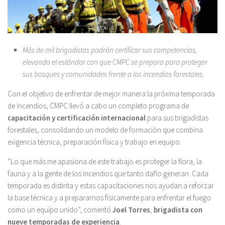
Más de mil brigadistas podrán certificar sus competencias,
elevando el estándar con que CMPC se prepara para proteger
sus bosques y comunidades frente a los incendios forestales.
Con el objetivo de enfrentar de mejor manera la próxima temporada
de incendios, CMPC llevó a cabo un completo programa de
capacitación y certificación internacional
para sus brigadistas
forestales, consolidando un modelo de formación que combina
exigencia técnica, preparación física y trabajo en equipo.
“Lo que más me apasiona de este trabajo es proteger la flora, la
fauna y a la gente de los incendios que tanto daño generan. Cada
temporada es distinta y estas capacitaciones nos ayudan a reforzar
la base técnica y a prepararnos físicamente para enfrentar el fuego
como un equipo unido”, comentó
Joel Torres
,
brigadista con
nueve temporadas de experiencia
.