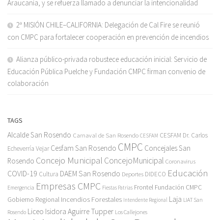
Araucanía, y se refuerza llamado a denunciar la intencionalidad
2ª MISIÓN CHILE–CALIFORNIA: Delegación de Cal Fire se reunió
con CMPC para fortalecer cooperación en prevención de incendios
Alianza público-privada robustece educación inicial: Servicio de
Educación Pública Puelche y Fundación CMPC firman convenio de
colaboración
TAGS
Alcalde San Rosendo
Carnaval de San Rosendo
CESFAM Dr. Carlos
CESFAM
CMPC
Cesfam San Rosendo
Concejales San
Echeverría Vejar
Concejo Municipal
ConcejoMunicipal
Rosendo
Coronavirus
Educación
COVID-19
DAEM San Rosendo
Cultura
Deportes
DIDECO
Empresas CMPC
Frontel
Fundación CMPC
Emergencia
Fiestas Patrias
Incendios Forestales
Laja
Gobierno Regional
Intendente Regional
LIAT San
Liceo Isidora Aguirre Tupper
Los Callejones
Rosendo