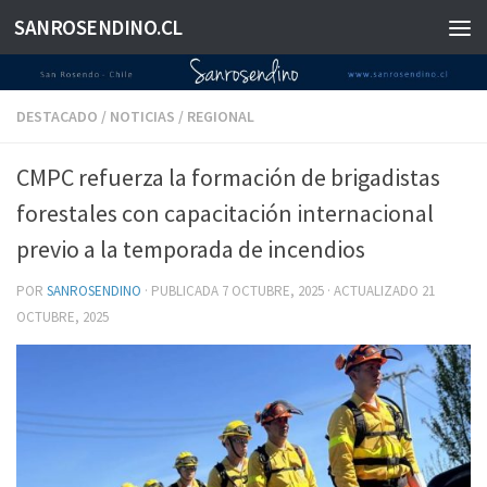
SANROSENDINO.CL
Saltar al contenido
DESTACADO
/
NOTICIAS
/
REGIONAL
CMPC refuerza la formación de brigadistas
forestales con capacitación internacional
previo a la temporada de incendios
POR
SANROSENDINO
· PUBLICADA
7 OCTUBRE, 2025
· ACTUALIZADO
21
OCTUBRE, 2025