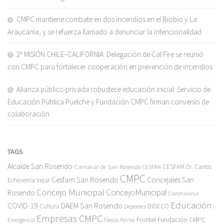
CMPC mantiene combate en dos incendios en el Biobío y La
Araucanía, y se refuerza llamado a denunciar la intencionalidad
2ª MISIÓN CHILE–CALIFORNIA: Delegación de Cal Fire se reunió
con CMPC para fortalecer cooperación en prevención de incendios
Alianza público-privada robustece educación inicial: Servicio de
Educación Pública Puelche y Fundación CMPC firman convenio de
colaboración
TAGS
Alcalde San Rosendo
Carnaval de San Rosendo
CESFAM Dr. Carlos
CESFAM
CMPC
Cesfam San Rosendo
Concejales San
Echeverría Vejar
Concejo Municipal
ConcejoMunicipal
Rosendo
Coronavirus
Educación
COVID-19
DAEM San Rosendo
Cultura
Deportes
DIDECO
Empresas CMPC
Frontel
Fundación CMPC
Emergencia
Fiestas Patrias