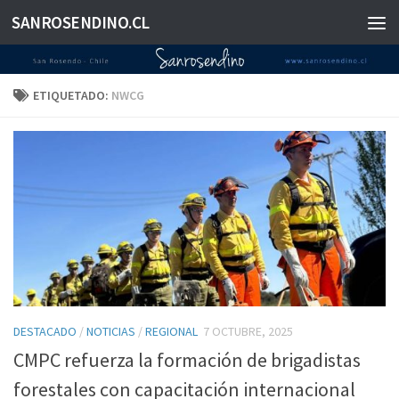
SANROSENDINO.CL
Saltar al contenido
ETIQUETADO:
NWCG
DESTACADO
/
NOTICIAS
/
REGIONAL
7 OCTUBRE, 2025
CMPC refuerza la formación de brigadistas
forestales con capacitación internacional