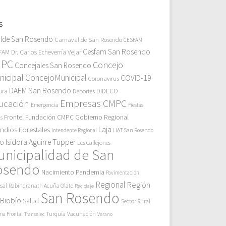
S
alde San Rosendo
Carnaval de San Rosendo
CESFAM
Cesfam San Rosendo
AM Dr. Carlos Echeverría Vejar
MPC
Concejo
Concejales San Rosendo
icipal
ConcejoMunicipal
COVID-19
Coronavirus
DAEM San Rosendo
ura
Deportes
DIDECO
Empresas CMPC
ucación
Emergencia
Fiestas
Gobierno Regional
Frontel
Fundación CMPC
as
endios Forestales
Laja
Intendente Regional
LIAT San Rosendo
eo Isidora Aguirre Tupper
Los Callejones
unicipalidad de San
osendo
Pandemia
Nacimiento
Pavimentación
Regional
Región
sal
Rabindranath Acuña Olate
Reciclaje
San Rosendo
 Biobío
Salud
Sector Rural
Turquía
ma Frontal
Vacunación
Transelec
Verano