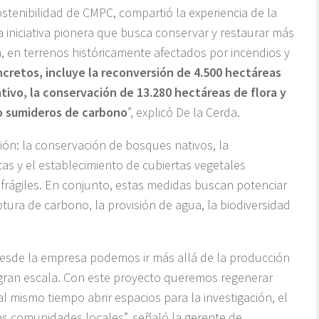
ostenibilidad de CMPC, compartió la experiencia de la
iniciativa pionera que busca conservar y restaurar más
n, en terrenos históricamente afectados por incendios y
cretos, incluye la reconversión de 4.500 hectáreas
tivo, la conservación de 13.280 hectáreas de flora y
mo sumideros de carbono
”, explicó De la Cerda.
ión: la conservación de bosques nativos, la
cas y el establecimiento de cubiertas vegetales
rágiles. En conjunto, estas medidas buscan potenciar
tura de carbono, la provisión de agua, la biodiversidad
esde la empresa podemos ir más allá de la producción
a gran escala. Con este proyecto queremos regenerar
al mismo tiempo abrir espacios para la investigación, el
las comunidades locales”, señaló la gerente de