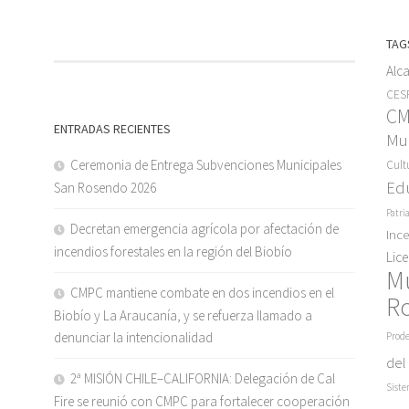
TAG
Alc
CESF
C
ENTRADAS RECIENTES
Mun
Ceremonia de Entrega Subvenciones Municipales
Cult
Ed
San Rosendo 2026
Patri
Decretan emergencia agrícola por afectación de
Inc
incendios forestales en la región del Biobío
Lic
M
CMPC mantiene combate en dos incendios en el
R
Biobío y La Araucanía, y se refuerza llamado a
denunciar la intencionalidad
Prode
del
2ª MISIÓN CHILE–CALIFORNIA: Delegación de Cal
Siste
Fire se reunió con CMPC para fortalecer cooperación