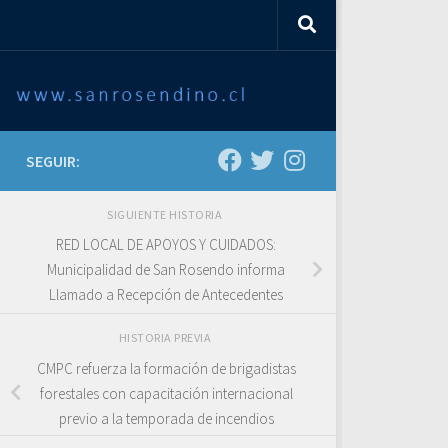
SEGUIR:
SIGUIENTE HISTORIA
RED LOCAL DE APOYOS Y CUIDADOS:
Municipalidad de San Rosendo informa
Llamado a Recepción de Antecedentes
HISTORIA PREVIA
CMPC refuerza la formación de brigadistas
forestales con capacitación internacional
previo a la temporada de incendios