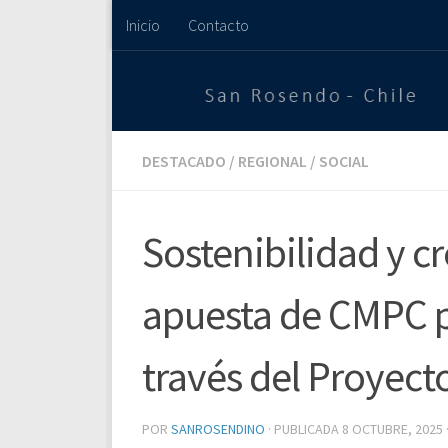
Inicio
Contacto
Saltar al contenido
DESTACADO
/
REGIONAL
/
SOCIAL
Sostenibilidad y cr
apuesta de CMPC p
través del Proyect
POR
SANROSENDINO
· PUBLICADA
8 OCTUBRE, 2025