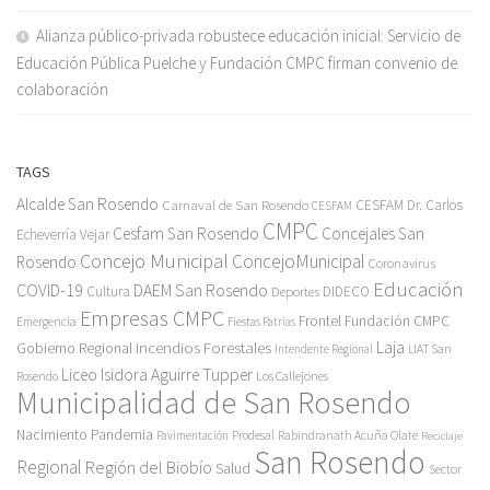
Alianza público-privada robustece educación inicial: Servicio de
Educación Pública Puelche y Fundación CMPC firman convenio de
colaboración
TAGS
Alcalde San Rosendo
Carnaval de San Rosendo
CESFAM Dr. Carlos
CESFAM
CMPC
Cesfam San Rosendo
Concejales San
Echeverría Vejar
Concejo Municipal
ConcejoMunicipal
Rosendo
Coronavirus
Educación
COVID-19
DAEM San Rosendo
Cultura
Deportes
DIDECO
Empresas CMPC
Frontel
Fundación CMPC
Emergencia
Fiestas Patrias
Incendios Forestales
Laja
Gobierno Regional
Intendente Regional
LIAT San
Liceo Isidora Aguirre Tupper
Los Callejones
Rosendo
Municipalidad de San Rosendo
Pandemia
Nacimiento
Pavimentación
Prodesal
Rabindranath Acuña Olate
Reciclaje
San Rosendo
Regional
Región del Biobío
Salud
Sector