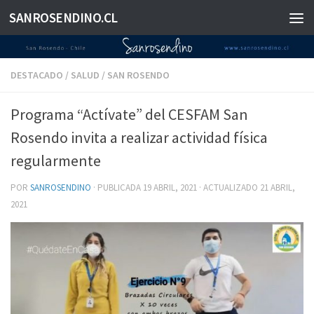
SANROSENDINO.CL
Saltar al contenido
DESTACADO
/
SALUD
/
SAN ROSENDO
Programa “Actívate” del CESFAM San
Rosendo invita a realizar actividad física
regularmente
POR
SANROSENDINO
· PUBLICADA
19 ABRIL, 2021
· ACTUALIZADO
21 ABRIL,
2021