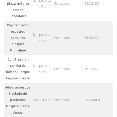
San pedro de
plaza victoria
Concepción
32.000.000
la Paz
sector
Candelaria
Mejoramiento
espacios
San pedro de
comunes
Concepción
56.500.000
la Paz
bloques
Michaihue
Construcción
cancha de
San pedro de
Concepción
55.300.000
béisbol Parque
la Paz
Laguna Grande
Adquisición bus
traslado de
pacientes
Santa Juana
Concepción
136.735.000
Hospital Santa
Juana