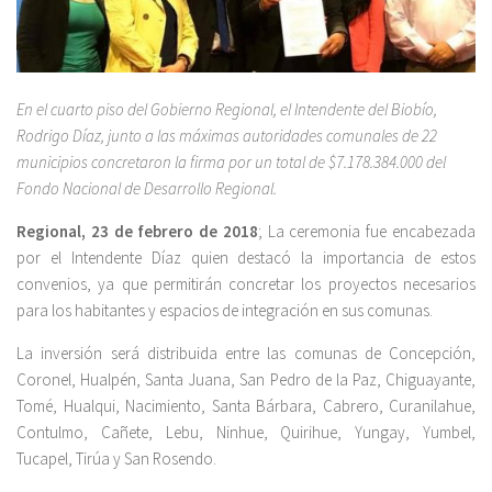
En el cuarto piso del Gobierno Regional, el Intendente del Biobío,
Rodrigo Díaz, junto a las máximas autoridades comunales de 22
municipios concretaron la firma por un total de $7.178.384.000 del
Fondo Nacional de Desarrollo Regional.
Regional, 23 de febrero de 2018
; La ceremonia fue encabezada
por el Intendente Díaz quien destacó la importancia de estos
convenios, ya que permitirán concretar los proyectos necesarios
para los habitantes y espacios de integración en sus comunas.
La inversión será distribuida entre las comunas de Concepción,
Coronel, Hualpén, Santa Juana, San Pedro de la Paz, Chiguayante,
Tomé, Hualqui, Nacimiento, Santa Bárbara, Cabrero, Curanilahue,
Contulmo, Cañete, Lebu, Ninhue, Quirihue, Yungay, Yumbel,
Tucapel, Tirúa y San Rosendo.