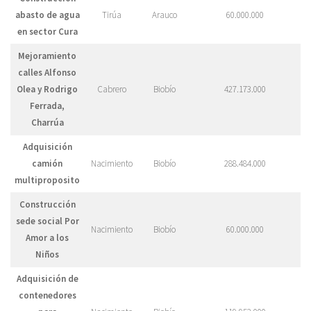
abasto de agua
Tirúa
Arauco
60.000.000
en sector Cura
Mejoramiento
calles Alfonso
Olea y Rodrigo
Cabrero
Biobío
427.173.000
Ferrada,
Charrúa
Adquisición
camión
Nacimiento
Biobío
288.484.000
multiproposito
Construcción
sede social Por
Nacimiento
Biobío
60.000.000
Amor a los
Niños
Adquisición de
contenedores