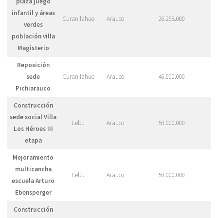
plaza juego
infantil y áreas
Curanilahue
Arauco
26.298.000
verdes
población villa
Magisterio
Reposición
sede
Curanilahue
Arauco
46.000.000
Pichiarauco
Construcción
sede social Villa
Lebu
Arauco
59.000.000
Los Héroes III
etapa
Mejoramiento
multicancha
Lebu
Arauco
59.000.000
escuela Arturo
Ebensperger
Construcción