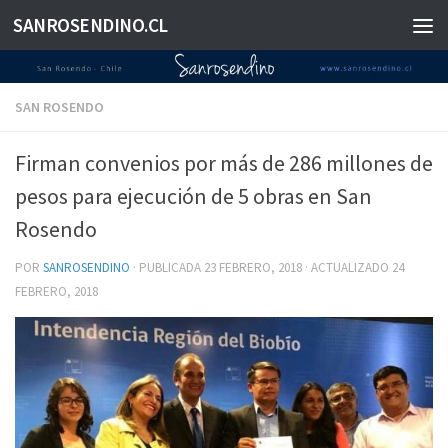
SANROSENDINO.CL
Saltar al contenido
SAN ROSENDO
Firman convenios por más de 286 millones de
pesos para ejecución de 5 obras en San
Rosendo
POR
SANROSENDINO
· PUBLICADA
23 FEBRERO, 2018
· ACTUALIZADO
24
FEBRERO, 2018