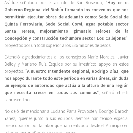
Así fue señalado por el alcalde de San Rosendo, “
Hoy en el
Gobierno Regional del Biobío firmando los convenios que nos
permitirán ejecutar obras de adelanto como: Sede Social de
Quinta Ferroviaria, Sede Social Corvi, agua potable sector
Santa Teresa, mejoramiento gimnasio Héroes de la
Concepción y construcción techumbre sector Los Callejones
“,
proyectos por un total superior a los 286 millones de pesos.
Extendió agradecimientos a los consejeros Mario Morales, Javier
Belloy y Mariano Ruiz Esquide por su irrestricto apoyo en estos
proyectos. “
A nuestro Intendente Regional, Rodrigo Díaz, que
nos apoyo durante todo este período en varias áreas, sin duda
un ejemplo de autoridad que actúa a la altura de una región
que necesita crecer en todas sus comunas
“, señaló el edil
sanrosendino.
No dejó de mencionar a Luciano Parra Provoste y Rodrigo Daroch
Yañez, quienes junto a sus equipos, siempre han tenido especial
preocupación por la labor que han realizado desde el Municipio en
estos primeros años de ejercicio, agrega.