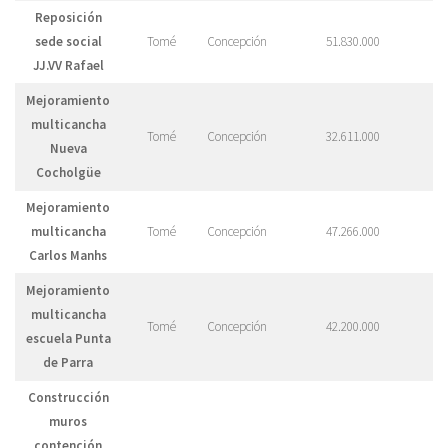
Reposición
sede social
Tomé
Concepción
51.830.000
JJ.VV Rafael
Mejoramiento
multicancha
Tomé
Concepción
32.611.000
Nueva
Cocholgüe
Mejoramiento
multicancha
Tomé
Concepción
47.266.000
Carlos Manhs
Mejoramiento
multicancha
Tomé
Concepción
42.200.000
escuela Punta
de Parra
Construcción
muros
contención