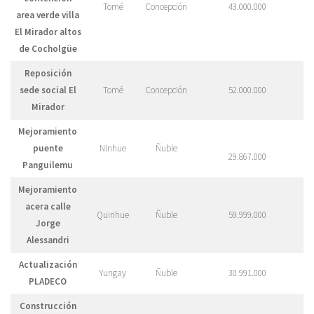
Tomé
Concepción
43.000.000
area verde villa
El Mirador altos
de Cocholgüe
Reposición
sede social El
Tomé
Concepción
52.000.000
Mirador
Mejoramiento
puente
Ninhue
Ñuble
29.867.000
Panguilemu
Mejoramiento
acera calle
Quirihue
Ñuble
59.999.000
Jorge
Alessandri
Actualización
Yungay
Ñuble
30.991.000
PLADECO
Construcción