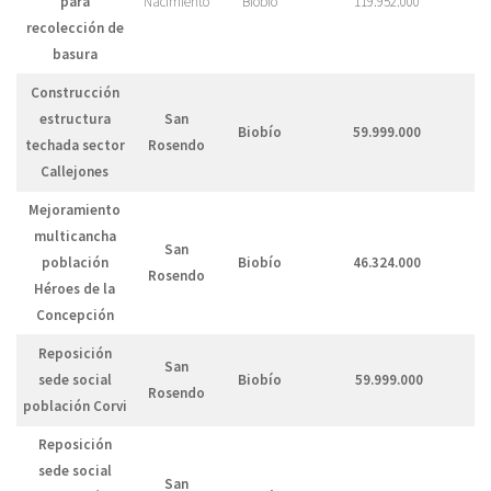
para
Nacimiento
Biobío
119.952.000
recolección de
basura
Construcción
estructura
San
Biobío
59.999.000
techada sector
Rosendo
Callejones
Mejoramiento
multicancha
San
población
Biobío
46.324.000
Rosendo
Héroes de la
Concepción
Reposición
San
sede social
Biobío
59.999.000
Rosendo
población Corvi
Reposición
sede social
San