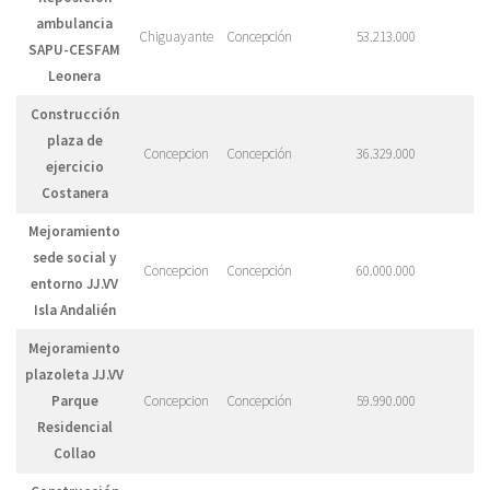
ambulancia
Chiguayante
Concepción
53.213.000
SAPU-CESFAM
Leonera
Construcción
plaza de
Concepcion
Concepción
36.329.000
ejercicio
Costanera
Mejoramiento
sede social y
Concepcion
Concepción
60.000.000
entorno JJ.VV
Isla Andalién
Mejoramiento
plazoleta JJ.VV
Parque
Concepcion
Concepción
59.990.000
Residencial
Collao