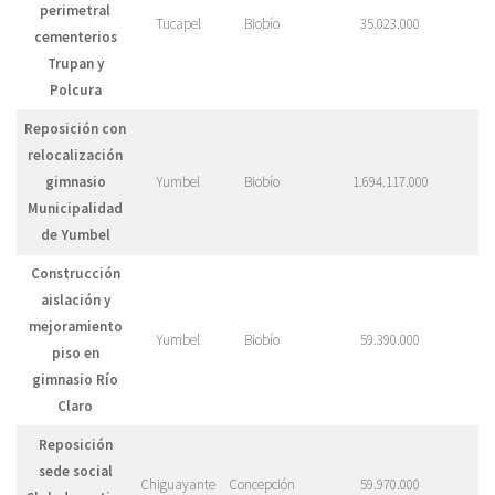
perimetral
Tucapel
Biobío
35.023.000
cementerios
Trupan y
Polcura
Reposición con
relocalización
gimnasio
Yumbel
Biobío
1.694.117.000
Municipalidad
de Yumbel
Construcción
aislación y
mejoramiento
Yumbel
Biobío
59.390.000
piso en
gimnasio Río
Claro
Reposición
sede social
Chiguayante
Concepción
59.970.000