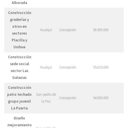
Alborada
Construcción
graderías y
otros en
Hualqui
Concepción
59.999.000
sectores
Placilla y
Unihue
Construcción
sede social
Hualqui
Concepción
55.625.000
sector Las
Galaxias
Construcción
patio techado
San pedro de
Concepción
54.000.000
grupo juvenil
la Paz
La Puerta
Diseño
mejoramiento