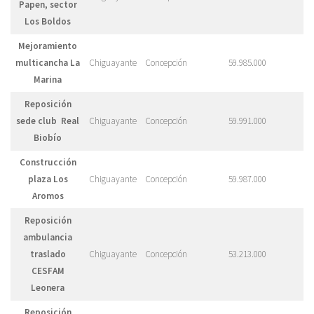
Papen, sector
Los Boldos
Mejoramiento
multicancha La
Chiguayante
Concepción
59.985.000
Marina
Reposición
sede club Real
Chiguayante
Concepción
59.991.000
Biobío
Construcción
plaza Los
Chiguayante
Concepción
59.987.000
Aromos
Reposición
ambulancia
traslado
Chiguayante
Concepción
53.213.000
CESFAM
Leonera
Reposición