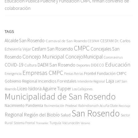
Educación Pública Puelche y Fundación CMPC firman convenio de
colaboración
TAGS
Alcalde San Rosendo
Carnaval de San Rosendo
CESFAM Dr. Carlos
CESFAM
CMPC
Cesfam San Rosendo
Concejales San
Echeverría Vejar
Concejo Municipal
ConcejoMunicipal
Rosendo
Coronavirus
Educación
COVID-19
DAEM San Rosendo
Cultura
Deportes
DIDECO
Empresas CMPC
Frontel
Fundación CMPC
Emergencia
Fiestas Patrias
Incendios Forestales
Laja
Gobierno Regional
Intendente Regional
LIAT San
Liceo Isidora Aguirre Tupper
Los Callejones
Rosendo
Municipalidad de San Rosendo
Pandemia
Nacimiento
Pavimentación
Prodesal
Rabindranath Acuña Olate
Reciclaje
San Rosendo
Regional
Región del Biobío
Salud
Sector
Rural
Turquía
Sistema Frontal
Vacunación
Transelec
Verano