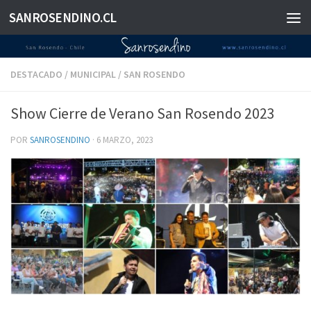
SANROSENDINO.CL
Saltar al contenido
DESTACADO
/
MUNICIPAL
/
SAN ROSENDO
Show Cierre de Verano San Rosendo 2023
POR
SANROSENDINO
·
6 MARZO, 2023