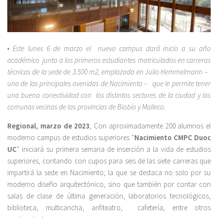
• Este lunes 6 de marzo el nuevo campus dará inicio a su añ
o
acad
é
mico junto a los primeros estudiantes matriculados en carreras
técnicas de la sede de 3.500 m2, emplazada en Julio Hemmelmann –
una de las principales avenidas de Nacimiento – que le permite tener
una buena conectividad con los distintos sectores de la ciudad y las
comunas vecinas de las provincias de Biobío y Malleco.
Regional, marzo de 2023
; Con aproximadamente 200 alumnos el
moderno campus de estudios superiores “
Nacimiento CMPC Duoc
UC
” iniciará su primera semana de inserción a la vida de estudios
superiores, contando con cupos para seis de las siete carreras que
impartirá la sede en Nacimiento; la que se destaca no solo por su
moderno diseño arquitectónico, sino que también por contar con
salas de clase de última generación, laboratorios tecnológicos,
biblioteca, multicancha, anfiteatro, cafetería, entre otros