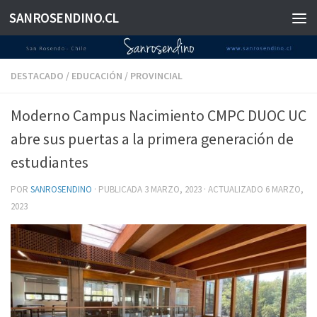
SANROSENDINO.CL
Saltar al contenido
DESTACADO
/
EDUCACIÓN
/
PROVINCIAL
Moderno Campus Nacimiento CMPC DUOC UC
abre sus puertas a la primera generación de
estudiantes
POR
SANROSENDINO
· PUBLICADA
3 MARZO, 2023
· ACTUALIZADO
6 MARZO,
2023