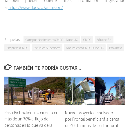
También puedes obtener más información ingresando
a:
https://www.duoc.cl/admision/
Etiquetas:
Campus Nacimiento CMPC – Duoc UC
CMPC
Educación
Empresas CMPC
Estudios Superiores
Nacimiento CMPC Duoc UC
Provincia
TAMBIÉN TE PODRÍA GUSTAR...
Paso Pichachén incrementa en
Nuevo proyecto impulsado
más de un 70% el flujo de
por Frontel beneficiará a cerca
personas en lo que va de la
de 400 familias del sector rural