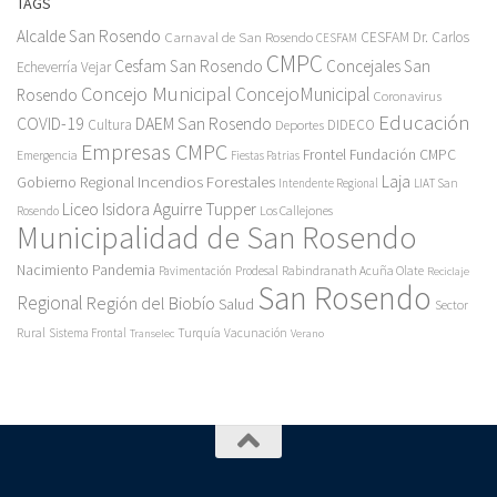
TAGS
Alcalde San Rosendo
Carnaval de San Rosendo
CESFAM Dr. Carlos
CESFAM
CMPC
Cesfam San Rosendo
Concejales San
Echeverría Vejar
Concejo Municipal
ConcejoMunicipal
Rosendo
Coronavirus
Educación
COVID-19
DAEM San Rosendo
Cultura
Deportes
DIDECO
Empresas CMPC
Frontel
Fundación CMPC
Emergencia
Fiestas Patrias
Incendios Forestales
Laja
Gobierno Regional
Intendente Regional
LIAT San
Liceo Isidora Aguirre Tupper
Los Callejones
Rosendo
Municipalidad de San Rosendo
Pandemia
Nacimiento
Pavimentación
Prodesal
Rabindranath Acuña Olate
Reciclaje
San Rosendo
Regional
Región del Biobío
Salud
Sector
Rural
Turquía
Sistema Frontal
Vacunación
Transelec
Verano