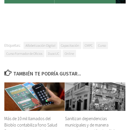
Etiquetas:
Alfabetización Digital
Capacitación
CMPC
Curso
Curso Formador de Oficios
DuocUC
Online
TAMBIÉN TE PODRÍA GUSTAR...
Más de 10 mil llamados del
Sanitizan dependencias
Biobío contabiliza fono Salud
municipales y de manera