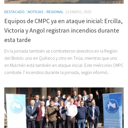
DESTACADO
/
NOTICIAS
/
REGIONAL
22 ENERO, 2025
Equipos de CMPC ya en ataque inicial: Ercilla,
Victoria y Angol registran incendios durante
esta tarde
En la jornada también se combatieron siniestros en la Región
del Biobío: uno en Quilleco y otro en Tirúa, mientras que uno
en Mulchén está también en ataque inicial. Este miércoles CMPC
combate 7 incendios durante la jornada, según informó...