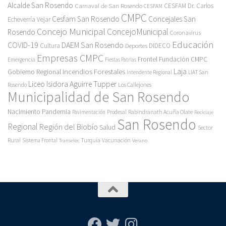
Alcalde San Rosendo
Carnaval de San Rosendo
CESFAM Dr. Carlos
CESFAM
CMPC
Cesfam San Rosendo
Concejales San
Echeverría Vejar
Concejo Municipal
ConcejoMunicipal
Rosendo
Coronavirus
Educación
COVID-19
DAEM San Rosendo
Cultura
Deportes
DIDECO
Empresas CMPC
Frontel
Fundación CMPC
Emergencia
Fiestas Patrias
Incendios Forestales
Laja
Gobierno Regional
Intendente Regional
LIAT San
Liceo Isidora Aguirre Tupper
Los Callejones
Rosendo
Municipalidad de San Rosendo
Pandemia
Nacimiento
Pavimentación
Prodesal
Rabindranath Acuña Olate
Reciclaje
San Rosendo
Regional
Región del Biobío
Salud
Sector
Rural
Turquía
Sistema Frontal
Vacunación
Transelec
Verano