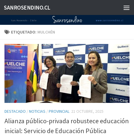
SANROSENDINO.CL
Saltar al contenido
ETIQUETADO:
MULCHÉN
DESTACADO
/
NOTICIAS
/
PROVINCIAL
21 OCTUBRE, 2025
Alianza público-privada robustece educación
inicial: Servicio de Educación Pública