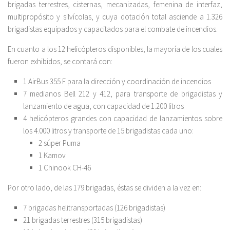
brigadas terrestres, cisternas, mecanizadas, femenina de interfaz,
multipropósito y silvícolas, y cuya dotación total asciende a 1.326
brigadistas equipados y capacitados para el combate de incendios.
En cuanto a los 12 helicópteros disponibles, la mayoría de los cuales
fueron exhibidos, se contará con:
1 AirBus 355 F para la dirección y coordinación de incendios
7 medianos Bell 212 y 412, para transporte de brigadistas y
lanzamiento de agua, con capacidad de 1.200 litros
4 helicópteros grandes con capacidad de lanzamientos sobre
los 4.000 litros y transporte de 15 brigadistas cada uno:
2 súper Puma
1 Kamov
1 Chinook CH-46
Por otro lado, de las 179 brigadas, éstas se dividen a la vez en:
7 brigadas helitransportadas (126 brigadistas)
21 brigadas terrestres (315 brigadistas)