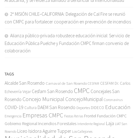
Araucanía, y se refuerza llamado a denunciar la intencionalidad
2ª MISIÓN CHILE–CALIFORNIA: Delegación de Cal Fire se reunió
con CMPC para fortalecer cooperación en prevención de incendios
Alianza público-privada robustece educación inicial: Servicio de
Educación Pública Puelche y Fundación CMPC firman convenio de
colaboración
TAGS
Alcalde San Rosendo
Carnaval de San Rosendo
CESFAM Dr. Carlos
CESFAM
CMPC
Cesfam San Rosendo
Concejales San
Echeverría Vejar
Concejo Municipal
ConcejoMunicipal
Rosendo
Coronavirus
Educación
COVID-19
DAEM San Rosendo
Cultura
Deportes
DIDECO
Empresas CMPC
Frontel
Fundación CMPC
Emergencia
Fiestas Patrias
Incendios Forestales
Laja
Gobierno Regional
Intendente Regional
LIAT San
Liceo Isidora Aguirre Tupper
Los Callejones
Rosendo