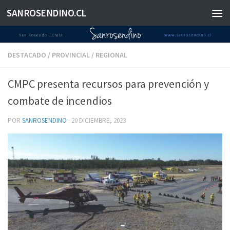
SANROSENDINO.CL
Saltar al contenido
DESTACADO
/
PROVINCIAL
/
REGIONAL
CMPC presenta recursos para prevención y
combate de incendios
POR
SANROSENDINO
·
20 DICIEMBRE, 2023