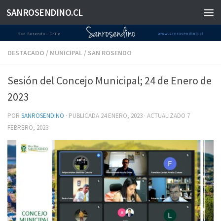
SANROSENDINO.CL
Saltar al contenido
DESTACADO
/
MUNICIPAL
/
SAN ROSENDO
Sesión del Concejo Municipal; 24 de Enero de
2023
POR
SANROSENDINO
· PUBLICADA
24 ENERO, 2023
· ACTUALIZADO
7
FEBRERO, 2023