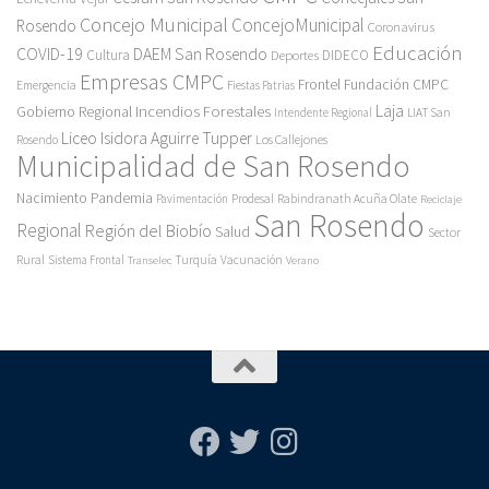
Concejo Municipal
ConcejoMunicipal
Rosendo
Coronavirus
Educación
COVID-19
DAEM San Rosendo
Cultura
Deportes
DIDECO
Empresas CMPC
Frontel
Fundación CMPC
Emergencia
Fiestas Patrias
Incendios Forestales
Laja
Gobierno Regional
Intendente Regional
LIAT San
Liceo Isidora Aguirre Tupper
Los Callejones
Rosendo
Municipalidad de San Rosendo
Pandemia
Nacimiento
Pavimentación
Prodesal
Rabindranath Acuña Olate
Reciclaje
San Rosendo
Regional
Región del Biobío
Salud
Sector
Rural
Turquía
Sistema Frontal
Vacunación
Transelec
Verano