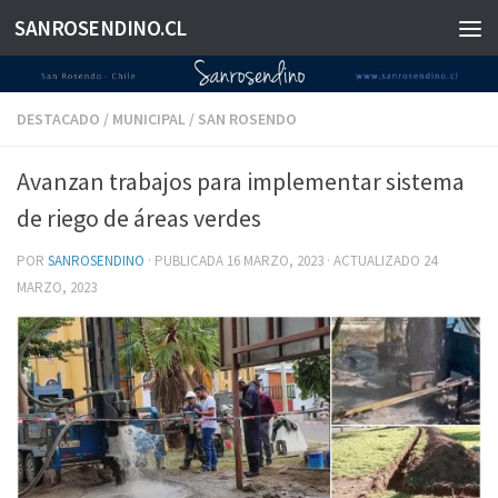
SANROSENDINO.CL
Saltar al contenido
DESTACADO
/
MUNICIPAL
/
SAN ROSENDO
Avanzan trabajos para implementar sistema
de riego de áreas verdes
POR
SANROSENDINO
· PUBLICADA
16 MARZO, 2023
· ACTUALIZADO
24
MARZO, 2023