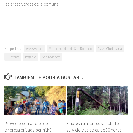
las áreas verdes de la comuna.
Etiquetas:
Áreas Verdes
Municipalidad de San Rosendo
Plaza Ciudadana
Punteras
Regadío
San Rosendo
TAMBIÉN TE PODRÍA GUSTAR...
Proyecto con aporte de
Empresa transmisora habilitó
empresa privada permitirá
servicio tras cerca de 30 horas