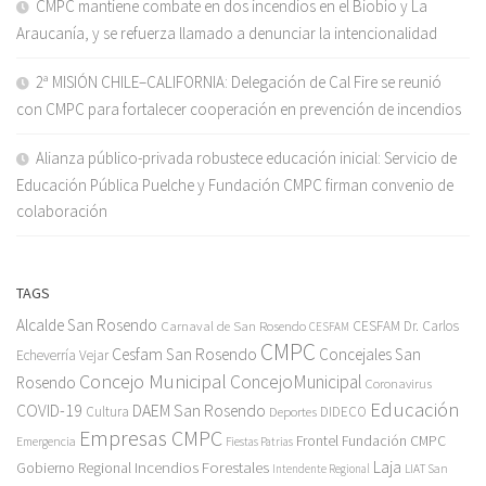
CMPC mantiene combate en dos incendios en el Biobío y La
Araucanía, y se refuerza llamado a denunciar la intencionalidad
2ª MISIÓN CHILE–CALIFORNIA: Delegación de Cal Fire se reunió
con CMPC para fortalecer cooperación en prevención de incendios
Alianza público-privada robustece educación inicial: Servicio de
Educación Pública Puelche y Fundación CMPC firman convenio de
colaboración
TAGS
Alcalde San Rosendo
Carnaval de San Rosendo
CESFAM Dr. Carlos
CESFAM
CMPC
Cesfam San Rosendo
Concejales San
Echeverría Vejar
Concejo Municipal
ConcejoMunicipal
Rosendo
Coronavirus
Educación
COVID-19
DAEM San Rosendo
Cultura
Deportes
DIDECO
Empresas CMPC
Frontel
Fundación CMPC
Emergencia
Fiestas Patrias
Incendios Forestales
Laja
Gobierno Regional
Intendente Regional
LIAT San