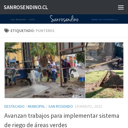
SANROSENDINO.CL
Saltar al contenido
ETIQUETADO:
PUNTERAS
DESTACADO
/
MUNICIPAL
/
SAN ROSENDO
16 MARZO, 2023
Avanzan trabajos para implementar sistema
de riego de áreas verdes