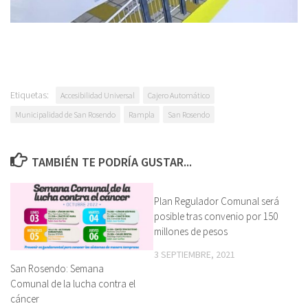
Etiquetas:
Accesibilidad Universal
Cajero Automático
Municipalidad de San Rosendo
Rampla
San Rosendo
TAMBIÉN TE PODRÍA GUSTAR...
Plan Regulador Comunal será
posible tras convenio por 150
millones de pesos
3 SEPTIEMBRE, 2021
San Rosendo: Semana
Comunal de la lucha contra el
cáncer