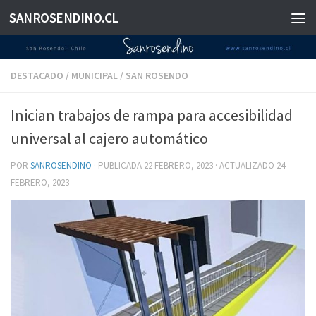
SANROSENDINO.CL
Saltar al contenido
DESTACADO
/
MUNICIPAL
/
SAN ROSENDO
Inician trabajos de rampa para accesibilidad
universal al cajero automático
POR
SANROSENDINO
· PUBLICADA
22 FEBRERO, 2023
· ACTUALIZADO
24
FEBRERO, 2023