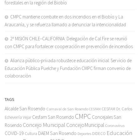
forestales en la región del Biobío
CMPC mantiene combate en dos incendios en el Biobío y La
Araucanía, y se refuerza llamado a denunciar la intencionalidad
2ª MISIÓN CHILE–CALIFORNIA: Delegación de Cal Fire se reunió
con CMPC para fortalecer cooperación en prevención de incendios
Alianza público-privada robustece educación inicial: Servicio de
Educación Pública Puelche y Fundación CMPC firman convenio de
colaboración
TAGS
Alcalde San Rosendo
Carnaval de San Rosendo
CESFAM Dr. Carlos
CESFAM
CMPC
Cesfam San Rosendo
Concejales San
Echeverría Vejar
Concejo Municipal
ConcejoMunicipal
Rosendo
Coronavirus
Educación
COVID-19
DAEM San Rosendo
Cultura
Deportes
DIDECO