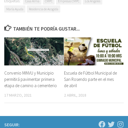
Etiquetas:
Casa Alma
CMPC
Empresas CMPC
Los Ángeles
María Ayuda
Residencia de Acogida
TAMBIÉN TE PODRÍA GUSTAR...
Convenio MINVU y Municipio
Escuela de Fútbol Municipal de
permitirá pavimentar primera
San Rosendo parte en el mes
etapa de camino a cementerio
de abril
17 MARZO, 2021
2 ABRIL, 2018
SEGUIR: