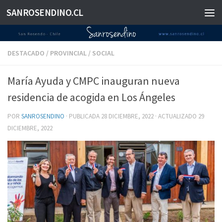
SANROSENDINO.CL
Saltar al contenido
DESTACADO
/
PROVINCIAL
/
SOCIAL
María Ayuda y CMPC inauguran nueva
residencia de acogida en Los Ángeles
POR
SANROSENDINO
· PUBLICADA
28 DICIEMBRE, 2022
· ACTUALIZADO
29
DICIEMBRE, 2022