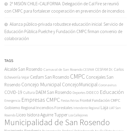
2ª MISIÓN CHILE–CALIFORNIA: Delegación de Cal Fire se reunió
con CMPC para fortalecer cooperación en prevención de incendios
Alianza público-privada robustece educación inicial: Servicio de
Educación Pública Puelche y Fundación CMPC firman convenio de
colaboración
TAGS
Alcalde San Rosendo
Carnaval de San Rosendo
CESFAM Dr. Carlos
CESFAM
CMPC
Cesfam San Rosendo
Concejales San
Echeverría Vejar
Concejo Municipal
ConcejoMunicipal
Rosendo
Coronavirus
Educación
COVID-19
DAEM San Rosendo
Cultura
Deportes
DIDECO
Empresas CMPC
Frontel
Fundación CMPC
Emergencia
Fiestas Patrias
Incendios Forestales
Laja
Gobierno Regional
Intendente Regional
LIAT San
Liceo Isidora Aguirre Tupper
Los Callejones
Rosendo
Municipalidad de San Rosendo
Pandemia
Nacimiento