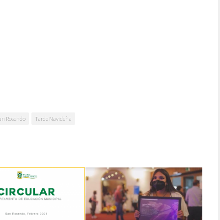
an Rosendo
Tarde Navideña