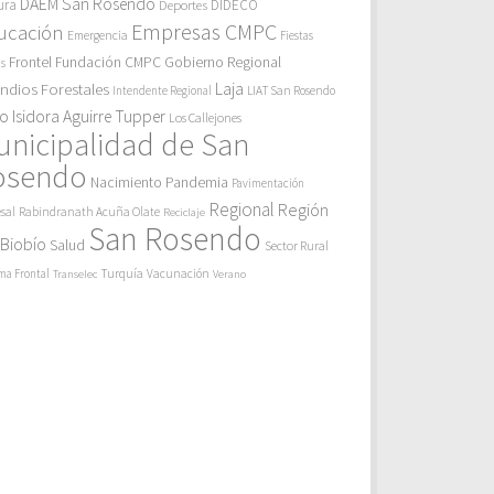
DAEM San Rosendo
ura
Deportes
DIDECO
Empresas CMPC
ucación
Emergencia
Fiestas
Gobierno Regional
Frontel
Fundación CMPC
as
endios Forestales
Laja
Intendente Regional
LIAT San Rosendo
eo Isidora Aguirre Tupper
Los Callejones
unicipalidad de San
osendo
Pandemia
Nacimiento
Pavimentación
Regional
Región
sal
Rabindranath Acuña Olate
Reciclaje
San Rosendo
 Biobío
Salud
Sector Rural
Turquía
ma Frontal
Vacunación
Transelec
Verano