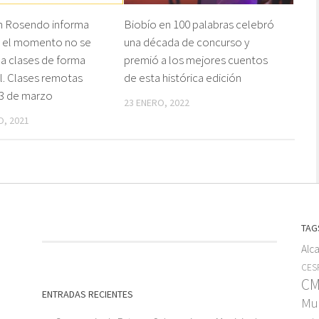
 Rosendo informa
Biobío en 100 palabras celebró
a el momento no se
una década de concurso y
 a clases de forma
premió a los mejores cuentos
l. Clases remotas
de esta histórica edición
 3 de marzo
23 ENERO, 2022
O, 2021
TAG
Alc
CESF
C
ENTRADAS RECIENTES
Mun