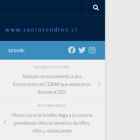
SEGUIR:
SIGUIENTE HISTORIA
Realizan reconocimiento a dos
funcionarios del CESFAM que destacaron
durante el 2022
HISTORIA PREVIA
Oficina Local de la Niñez llega a la comuna
permitiendo reforzar derechos de niños,
niñas y adolescentes