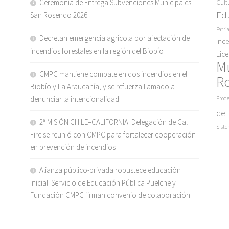
Ceremonia de Entrega Subvenciones Municipales
Cult
Ed
San Rosendo 2026
Patri
Decretan emergencia agrícola por afectación de
Inc
incendios forestales en la región del Biobío
Lic
M
CMPC mantiene combate en dos incendios en el
R
Biobío y La Araucanía, y se refuerza llamado a
denunciar la intencionalidad
Prode
del
2ª MISIÓN CHILE–CALIFORNIA: Delegación de Cal
Siste
Fire se reunió con CMPC para fortalecer cooperación
en prevención de incendios
Alianza público-privada robustece educación
inicial: Servicio de Educación Pública Puelche y
Fundación CMPC firman convenio de colaboración