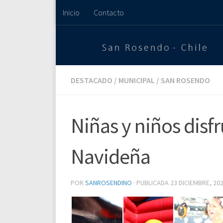
Inicio
Contacto
Saltar al contenido
DESTACADO
/
MUNICIPAL
/
SAN ROSENDO
Niñas y niños disf
Navideña
POR
SANROSENDINO
· PUBLICADA
23 DICIEMBRE, 20