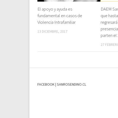
El apoyo y ayuda es
DAEM San
fundamental en casos de
que hast
Violencia Intrafamiliar
regresará
presencia
13 DICIEMBRE, 2017
parten el
27 FEBRER
FACEBOOK | SANROSENDINO.CL