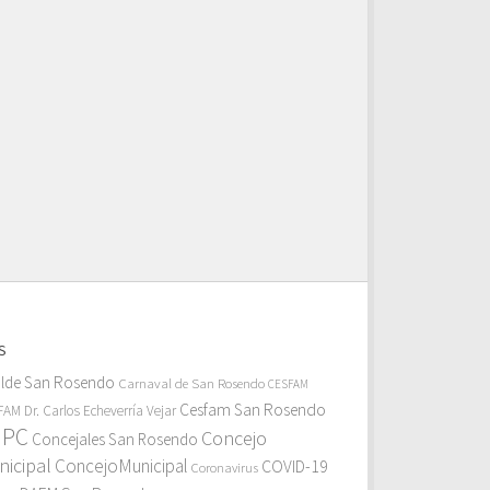
S
alde San Rosendo
Carnaval de San Rosendo
CESFAM
Cesfam San Rosendo
AM Dr. Carlos Echeverría Vejar
MPC
Concejo
Concejales San Rosendo
icipal
ConcejoMunicipal
COVID-19
Coronavirus