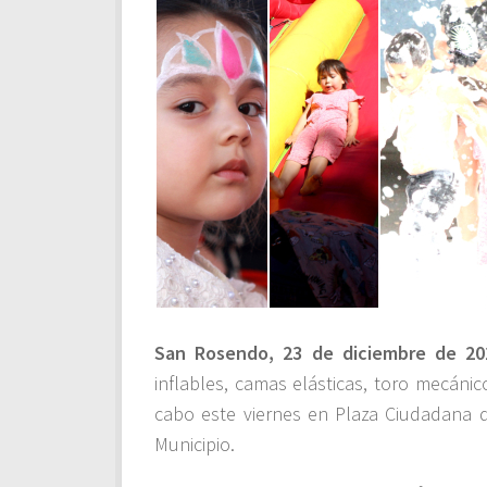
San Rosendo, 23 de diciembre de 20
inflables, camas elásticas, toro mecánico
cabo este viernes en Plaza Ciudadana 
Municipio.