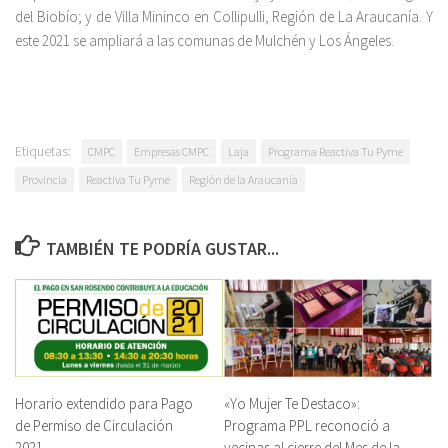
del Biobío; y de Villa Mininco en Collipulli, Región de La Araucanía. Y
este 2021 se ampliará a las comunas de Mulchén y Los Ángeles.
Etiquetas:
CMPC
Empresas CMPC
Laja
Programa Reactiva Tu Pyme
Provincia
Reactiva Tu Pyme
Región de la Araucanía
TAMBIÉN TE PODRÍA GUSTAR...
Horario extendido para Pago
«Yo Mujer Te Destaco»:
de Permiso de Circulación
Programa PPL reconoció a
2021
vecinas al cierre del Mes de la