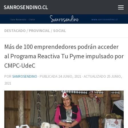
SANROSENDINO.CL
Saltar al contenido
DESTACADO
/
PROVINCIAL
/
SOCIAL
Más de 100 emprendedores podrán acceder
al Programa Reactiva Tu Pyme impulsado por
CMPC-UdeC
POR
SANROSENDINO
· PUBLICADA
24 JUNIO, 2021
· ACTUALIZADO
25 JUNIO,
2021