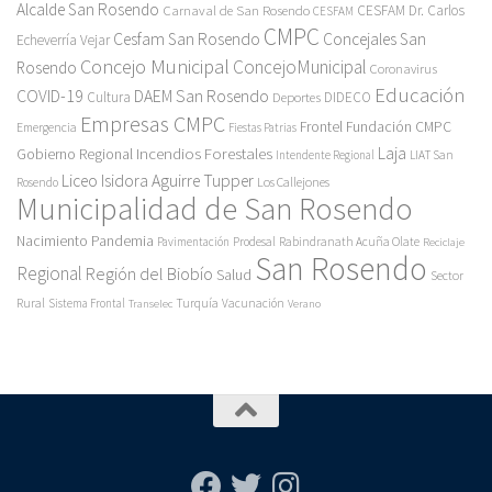
Alcalde San Rosendo
Carnaval de San Rosendo
CESFAM Dr. Carlos
CESFAM
CMPC
Cesfam San Rosendo
Concejales San
Echeverría Vejar
Concejo Municipal
ConcejoMunicipal
Rosendo
Coronavirus
Educación
COVID-19
DAEM San Rosendo
Cultura
Deportes
DIDECO
Empresas CMPC
Frontel
Fundación CMPC
Emergencia
Fiestas Patrias
Incendios Forestales
Laja
Gobierno Regional
Intendente Regional
LIAT San
Liceo Isidora Aguirre Tupper
Los Callejones
Rosendo
Municipalidad de San Rosendo
Pandemia
Nacimiento
Pavimentación
Prodesal
Rabindranath Acuña Olate
Reciclaje
San Rosendo
Regional
Región del Biobío
Salud
Sector
Rural
Turquía
Sistema Frontal
Vacunación
Transelec
Verano