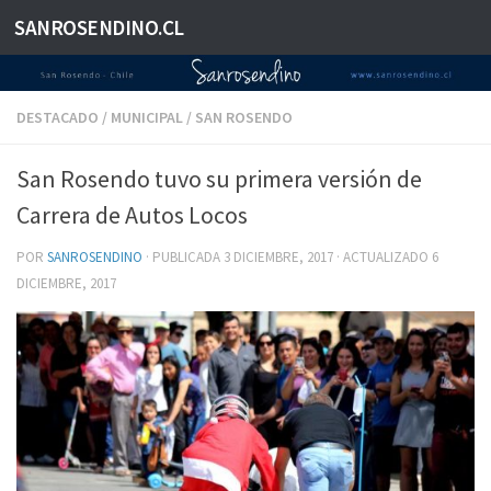
SANROSENDINO.CL
Saltar al contenido
DESTACADO
/
MUNICIPAL
/
SAN ROSENDO
San Rosendo tuvo su primera versión de
Carrera de Autos Locos
POR
SANROSENDINO
· PUBLICADA
3 DICIEMBRE, 2017
· ACTUALIZADO
6
DICIEMBRE, 2017