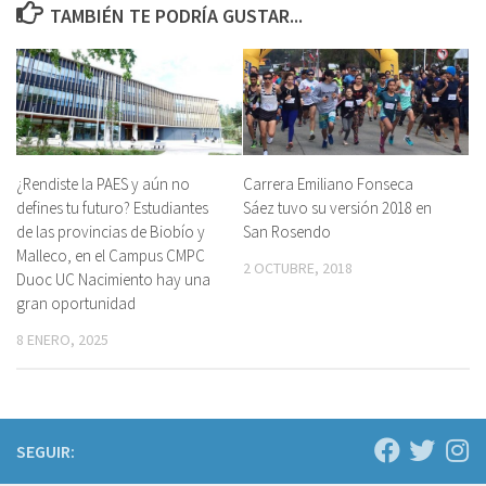
TAMBIÉN TE PODRÍA GUSTAR...
¿Rendiste la PAES y aún no
Carrera Emiliano Fonseca
defines tu futuro? Estudiantes
Sáez tuvo su versión 2018 en
de las provincias de Biobío y
San Rosendo
Malleco, en el Campus CMPC
2 OCTUBRE, 2018
Duoc UC Nacimiento hay una
gran oportunidad
8 ENERO, 2025
SEGUIR: