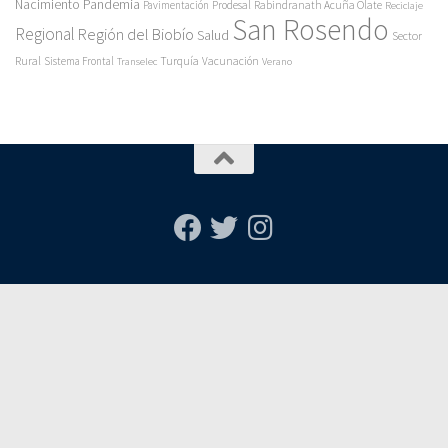
Pandemia
Nacimiento
Pavimentación
Prodesal
Rabindranath Acuña Olate
Reciclaje
San Rosendo
Regional
Región del Biobío
Salud
Sector
Rural
Turquía
Sistema Frontal
Vacunación
Transelec
Verano