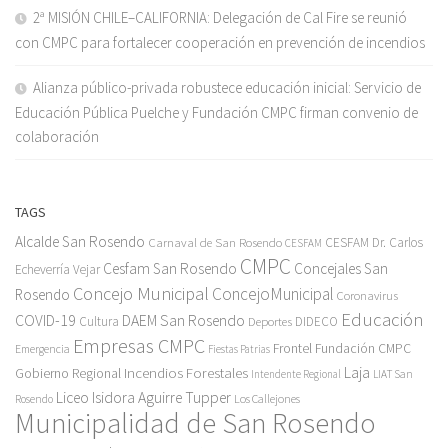
2ª MISIÓN CHILE–CALIFORNIA: Delegación de Cal Fire se reunió
con CMPC para fortalecer cooperación en prevención de incendios
Alianza público-privada robustece educación inicial: Servicio de
Educación Pública Puelche y Fundación CMPC firman convenio de
colaboración
TAGS
Alcalde San Rosendo
Carnaval de San Rosendo
CESFAM Dr. Carlos
CESFAM
CMPC
Cesfam San Rosendo
Concejales San
Echeverría Vejar
Concejo Municipal
ConcejoMunicipal
Rosendo
Coronavirus
Educación
COVID-19
DAEM San Rosendo
Cultura
Deportes
DIDECO
Empresas CMPC
Frontel
Fundación CMPC
Emergencia
Fiestas Patrias
Incendios Forestales
Laja
Gobierno Regional
Intendente Regional
LIAT San
Liceo Isidora Aguirre Tupper
Los Callejones
Rosendo
Municipalidad de San Rosendo