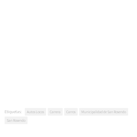
Etiquetas:
Autos Locos
Carrera
Carros
Municipalidad de San Rosendo
San Rosendo