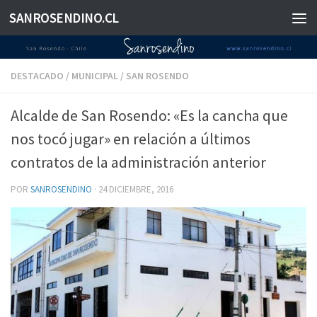
SANROSENDINO.CL
Saltar al contenido
DESTACADO
/
MUNICIPAL
/
SAN ROSENDO
Alcalde de San Rosendo: «Es la cancha que
nos tocó jugar» en relación a últimos
contratos de la administración anterior
POR
SANROSENDINO
·
24 DICIEMBRE, 2016