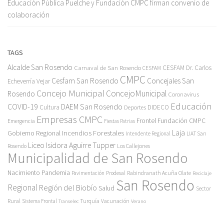
Educación Pública Puelche y Fundación CMPC firman convenio de
colaboración
TAGS
Alcalde San Rosendo
Carnaval de San Rosendo
CESFAM Dr. Carlos
CESFAM
CMPC
Cesfam San Rosendo
Concejales San
Echeverría Vejar
Concejo Municipal
ConcejoMunicipal
Rosendo
Coronavirus
Educación
COVID-19
DAEM San Rosendo
Cultura
Deportes
DIDECO
Empresas CMPC
Frontel
Fundación CMPC
Emergencia
Fiestas Patrias
Incendios Forestales
Laja
Gobierno Regional
Intendente Regional
LIAT San
Liceo Isidora Aguirre Tupper
Los Callejones
Rosendo
Municipalidad de San Rosendo
Pandemia
Nacimiento
Pavimentación
Prodesal
Rabindranath Acuña Olate
Reciclaje
San Rosendo
Regional
Región del Biobío
Salud
Sector
Rural
Turquía
Sistema Frontal
Vacunación
Transelec
Verano