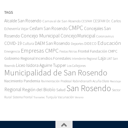
TAGS
Alcalde San Rosendo
Carnaval de San Rosendo
CESFAM Dr. Carlos
CESFAM
CMPC
Cesfam San Rosendo
Concejales San
Echeverría Vejar
Concejo Municipal
ConcejoMunicipal
Rosendo
Coronavirus
Educación
COVID-19
DAEM San Rosendo
Cultura
Deportes
DIDECO
Empresas CMPC
Frontel
Fundación CMPC
Emergencia
Fiestas Patrias
Incendios Forestales
Laja
Gobierno Regional
Intendente Regional
LIAT San
Liceo Isidora Aguirre Tupper
Los Callejones
Rosendo
Municipalidad de San Rosendo
Pandemia
Nacimiento
Pavimentación
Prodesal
Rabindranath Acuña Olate
Reciclaje
San Rosendo
Regional
Región del Biobío
Salud
Sector
Rural
Turquía
Sistema Frontal
Vacunación
Transelec
Verano