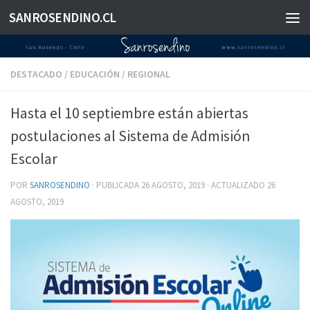
SANROSENDINO.CL
Saltar al contenido
DESTACADO
/
EDUCACIÓN
/
REGIONAL
Hasta el 10 septiembre están abiertas
postulaciones al Sistema de Admisión
Escolar
POR
SANROSENDINO
· PUBLICADA
26 AGOSTO, 2019
· ACTUALIZADO
26
AGOSTO, 2019