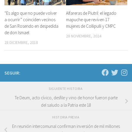
“Es algo que no puede volver
Alfareras de Piutril: el legado
a ocurrir” coinciden vecinos
mapuche que reviven 17
de San Rosendo en despedida
mujeres de Collipulli y CMPC
de don Ismael
28 NOVIEMBRE, 2024
28 DICIEMBRE, 2018
SEGUIR:
SIGUIENTE HISTORIA
Te Deum, acto cívico, desfile y vino de honor fueron parte
del saludo a la Patria este 18
HISTORIA PREVIA
En reunión intercomunal confirman inversión de mil millones